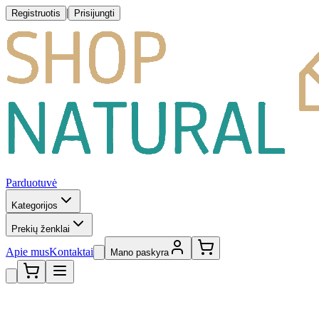
|
Registruotis
Prisijungti
Parduotuvė
Kategorijos
Prekių ženklai
Apie mus
Kontaktai
Mano paskyra