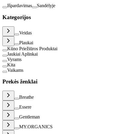
Išpardavimas
Sandėlyje
Kategorijos
Veidas
Plaukai
Kūno Priežiūros Produktai
Jaukiai Aplinkai
Vyrams
Kita
Vaikams
Prekės ženklai
Breathe
Essere
Gentleman
MY.ORGANICS