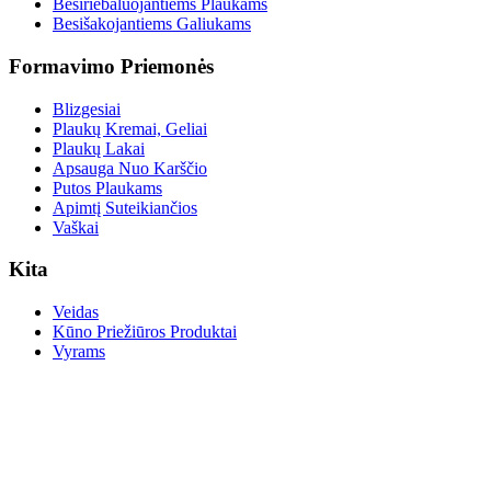
Besiriebaluojantiems Plaukams
Besišakojantiems Galiukams
Formavimo Priemonės
Blizgesiai
Plaukų Kremai, Geliai
Plaukų Lakai
Apsauga Nuo Karščio
Putos Plaukams
Apimtį Suteikiančios
Vaškai
Kita
Veidas
Kūno Priežiūros Produktai
Vyrams