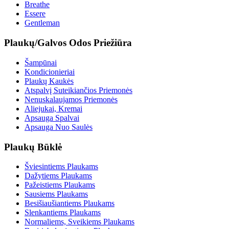
Breathe
Essere
Gentleman
Plaukų/Galvos Odos Priežiūra
Šampūnai
Kondicionieriai
Plaukų Kaukės
Atspalvį Suteikiančios Priemonės
Nenuskalaujamos Priemonės
Aliejukai, Kremai
Apsauga Spalvai
Apsauga Nuo Saulės
Plaukų Būklė
Šviesintiems Plaukams
Dažytiems Plaukams
Pažeistiems Plaukams
Sausiems Plaukams
Besišiaušiantiems Plaukams
Slenkantiems Plaukams
Normaliems, Sveikiems Plaukams