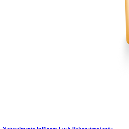
Naturalmente InBloom Lush Rekonstruojantis