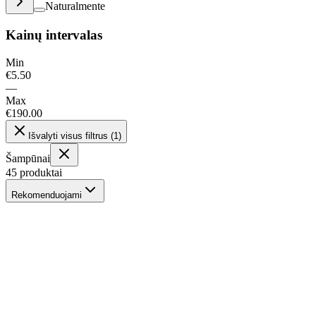
Naturalmente
Kainų intervalas
Min
€
5.50
—
Max
€
190.00
Išvalyti visus filtrus
(
1
)
Šampūnai
45
produktai
Rekomenduojami