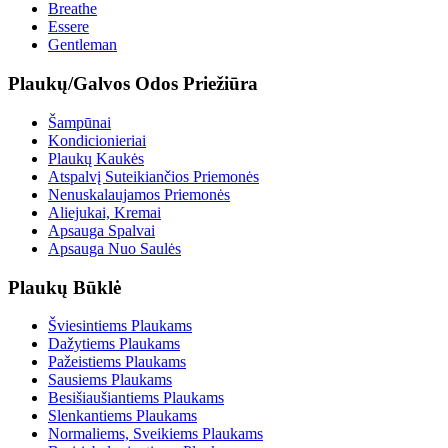
Breathe
Essere
Gentleman
Plaukų/Galvos Odos Priežiūra
Šampūnai
Kondicionieriai
Plaukų Kaukės
Atspalvį Suteikiančios Priemonės
Nenuskalaujamos Priemonės
Aliejukai, Kremai
Apsauga Spalvai
Apsauga Nuo Saulės
Plaukų Būklė
Šviesintiems Plaukams
Dažytiems Plaukams
Pažeistiems Plaukams
Sausiems Plaukams
Besišiaušiantiems Plaukams
Slenkantiems Plaukams
Normaliems, Sveikiems Plaukams