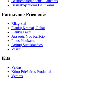
Besiriebaluojantiems Plaukams
Besišakojantiems Galiukams
Formavimo Priemonės
Blizgesiai
Plaukų Kremai, Geliai
Plaukų Lakai
Apsauga Nuo Karščio
Putos Plaukams
Apimtį Suteikiančios
Vaškai
Kita
Veidas
Kūno Priežiūros Produktai
Vyrams