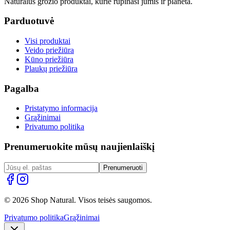
Natūralūs grožio produktai, kurie rūpinasi jumis ir planeta.
Parduotuvė
Visi produktai
Veido priežiūra
Kūno priežiūra
Plaukų priežiūra
Pagalba
Pristatymo informacija
Grąžinimai
Privatumo politika
Prenumeruokite mūsų naujienlaiškį
Prenumeruoti
© 2026 Shop Natural. Visos teisės saugomos.
Privatumo politika
Grąžinimai