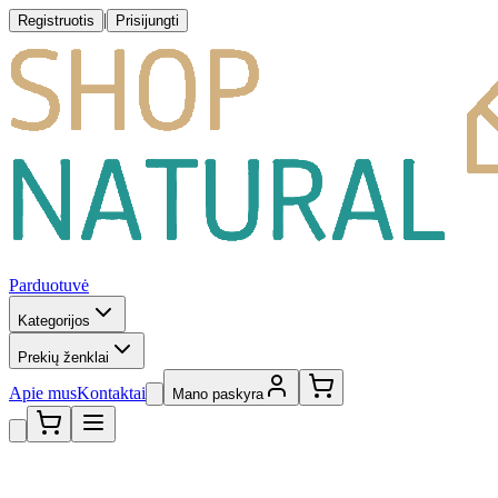
|
Registruotis
Prisijungti
Parduotuvė
Kategorijos
Prekių ženklai
Apie mus
Kontaktai
Mano paskyra