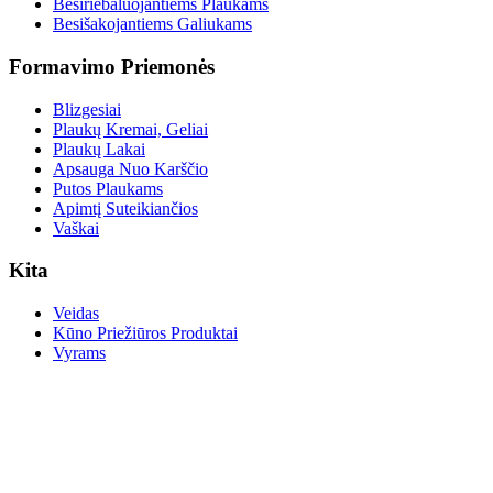
Besiriebaluojantiems Plaukams
Besišakojantiems Galiukams
Formavimo Priemonės
Blizgesiai
Plaukų Kremai, Geliai
Plaukų Lakai
Apsauga Nuo Karščio
Putos Plaukams
Apimtį Suteikiančios
Vaškai
Kita
Veidas
Kūno Priežiūros Produktai
Vyrams