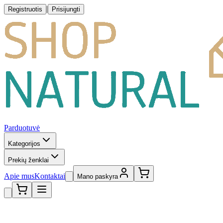
|
Registruotis
Prisijungti
Parduotuvė
Kategorijos
Prekių ženklai
Apie mus
Kontaktai
Mano paskyra