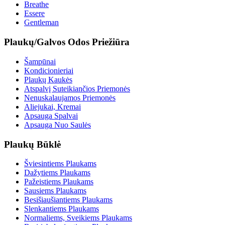
Breathe
Essere
Gentleman
Plaukų/Galvos Odos Priežiūra
Šampūnai
Kondicionieriai
Plaukų Kaukės
Atspalvį Suteikiančios Priemonės
Nenuskalaujamos Priemonės
Aliejukai, Kremai
Apsauga Spalvai
Apsauga Nuo Saulės
Plaukų Būklė
Šviesintiems Plaukams
Dažytiems Plaukams
Pažeistiems Plaukams
Sausiems Plaukams
Besišiaušiantiems Plaukams
Slenkantiems Plaukams
Normaliems, Sveikiems Plaukams