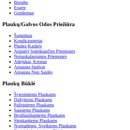
Breathe
Essere
Gentleman
Plaukų/Galvos Odos Priežiūra
Šampūnai
Kondicionieriai
Plaukų Kaukės
Atspalvį Suteikiančios Priemonės
Nenuskalaujamos Priemonės
Aliejukai, Kremai
Apsauga Spalvai
Apsauga Nuo Saulės
Plaukų Būklė
Šviesintiems Plaukams
Dažytiems Plaukams
Pažeistiems Plaukams
Sausiems Plaukams
Besišiaušiantiems Plaukams
Slenkantiems Plaukams
Normaliems, Sveikiems Plaukams