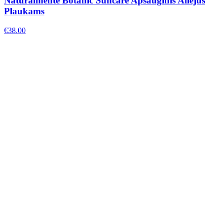
Naturalmente Botanic Suncare Apsauginis Aliejus
Plaukams
€
38.00