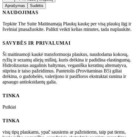
Aprašymas
Sudėtis
NAUDOJIMAS
Tepkite The Suite Maitinamają Plaukų kaukę per visą plaukų ilgį ir
švelniai įmasažuokite. Palikti veikti kelias minutes, tada nuplaukite.
SAVYBĖS IR PRIVALUMAI
Ši maitinamoji kaukė transformuoja plaukus, naudodama kokosų,
ryžių ir sezamų aliejų mišinį, kuris drėkina ir padidina elastingumą.
Hidrolizuotas augalinis baltymas, veganiška keratinų alternatyva,
stiprina ir taiso pažeidimus. Pantetolis (Provitaminas B5) giliai
drėkina, o gudobelės, valerijono ir pasifloros ekstraktai ramina ir
apsaugo antioksidantų galia.
TINKA
Puikiai
TINKA
visų tipų plaukams, ypač sausiems ar pažeistiems, taip pat tiems,