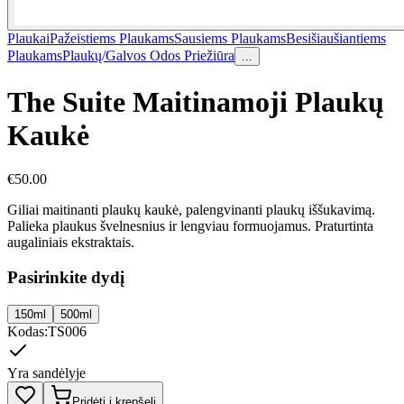
Plaukai
Pažeistiems Plaukams
Sausiems Plaukams
Besišiaušiantiems
Plaukams
Plaukų/Galvos Odos Priežiūra
...
The Suite Maitinamoji Plaukų
Kaukė
€
50.00
Giliai maitinanti plaukų kaukė, palengvinanti plaukų iššukavimą.
Palieka plaukus švelnesnius ir lengviau formuojamus. Praturtinta
augaliniais ekstraktais.
Pasirinkite dydį
150ml
500ml
Kodas
:
TS006
Yra sandėlyje
Pridėti į krepšelį