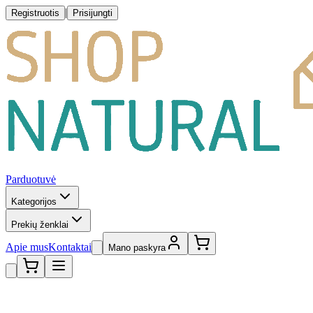
|
Registruotis
Prisijungti
Parduotuvė
Kategorijos
Prekių ženklai
Apie mus
Kontaktai
Mano paskyra