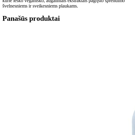
kurie ieško veganiško, augaliniais ekstraktais pagrįsto sprendimo
švelnesniems ir sveikesniems plaukams.
Panašūs produktai