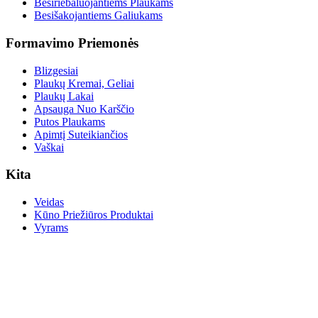
Besiriebaluojantiems Plaukams
Besišakojantiems Galiukams
Formavimo Priemonės
Blizgesiai
Plaukų Kremai, Geliai
Plaukų Lakai
Apsauga Nuo Karščio
Putos Plaukams
Apimtį Suteikiančios
Vaškai
Kita
Veidas
Kūno Priežiūros Produktai
Vyrams