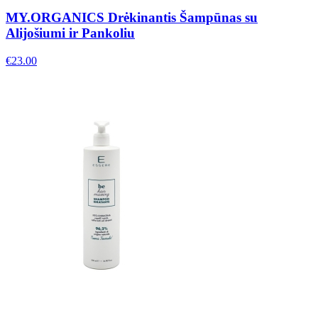
MY.ORGANICS Drėkinantis Šampūnas su
Alijošiumi ir Pankoliu
€
23.00