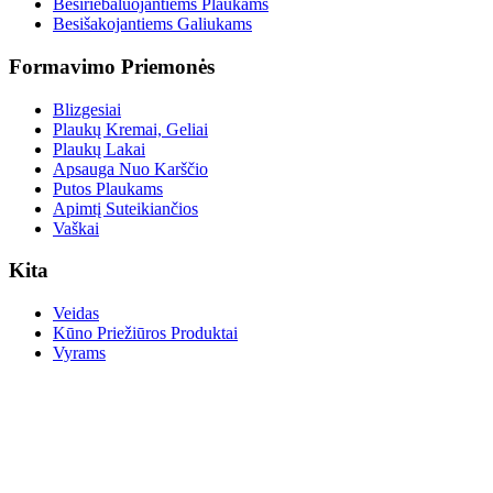
Besiriebaluojantiems Plaukams
Besišakojantiems Galiukams
Formavimo Priemonės
Blizgesiai
Plaukų Kremai, Geliai
Plaukų Lakai
Apsauga Nuo Karščio
Putos Plaukams
Apimtį Suteikiančios
Vaškai
Kita
Veidas
Kūno Priežiūros Produktai
Vyrams