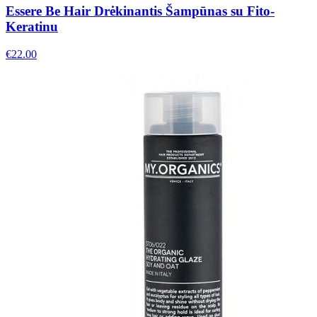
Essere Be Hair Drėkinantis Šampūnas su Fito-
Keratinu
€
22.00