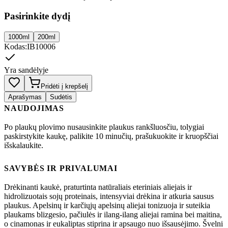
Pasirinkite dydį
1000ml
200ml
Kodas
:
IB10006
Yra sandėlyje
Pridėti į krepšelį
Aprašymas
Sudėtis
NAUDOJIMAS
Po plaukų plovimo nusausinkite plaukus rankšluosčiu, tolygiai
paskirstykite kaukę, palikite 10 minučių, prašukuokite ir kruopščiai
išskalaukite.
SAVYBĖS IR PRIVALUMAI
Drėkinanti kaukė, praturtinta natūraliais eteriniais aliejais ir
hidrolizuotais sojų proteinais, intensyviai drėkina ir atkuria sausus
plaukus. Apelsinų ir karčiųjų apelsinų aliejai tonizuoja ir suteikia
plaukams blizgesio, pačiulės ir ilang-ilang aliejai ramina bei maitina,
o cinamonas ir eukaliptas stiprina ir apsaugo nuo išsausėjimo. Švelni