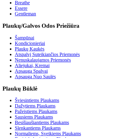
Breathe
Essere
Gentleman
Plaukų/Galvos Odos Priežiūra
Šampūnai
Kondicionieriai
Plaukų Kaukės
Atspalvį Suteikiančios Priemonės
Nenuskalaujamos Priemonės
Aliejukai, Kremai
Apsauga Spalvai
Apsauga Nuo Saulės
Plaukų Būklė
Šviesintiems Plaukams
Dažytiems Plaukams
Pažeistiems Plaukams
Sausiems Plaukams
Besišiaušiantiems Plaukams
Slenkantiems Plaukams
Normaliems, Sveikiems Plaukams