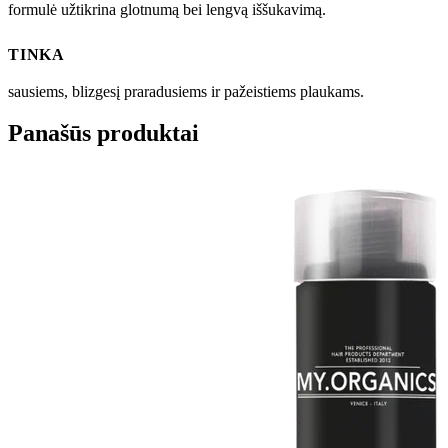
formulė užtikrina glotnumą bei lengvą iššukavimą.
TINKA
sausiems, blizgesį praradusiems ir pažeistiems plaukams.
Panašūs produktai