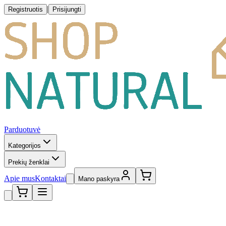
|
Registruotis
Prisijungti
Parduotuvė
Kategorijos
Prekių ženklai
Apie mus
Kontaktai
Mano paskyra