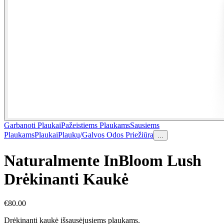
Garbanoti Plaukai
Pažeistiems Plaukams
Sausiems
Plaukams
Plaukai
Plaukų/Galvos Odos Priežiūra
...
Naturalmente InBloom Lush
Drėkinanti Kaukė
€
80.00
Drėkinanti kaukė išsausėjusiems plaukams.