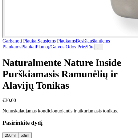
Garbanoti Plaukai
Sausiems Plaukams
Besišiaušiantiems
Plaukams
Plaukai
Plaukų/Galvos Odos Priežiūra
...
Naturalmente Nature Inside
Purškiamasis Ramunėlių ir
Alavijų Tonikas
€
30.00
Nenuskalaujamas kondicionuojantis ir atkuriamasis tonikas.
Pasirinkite dydį
250ml
50ml