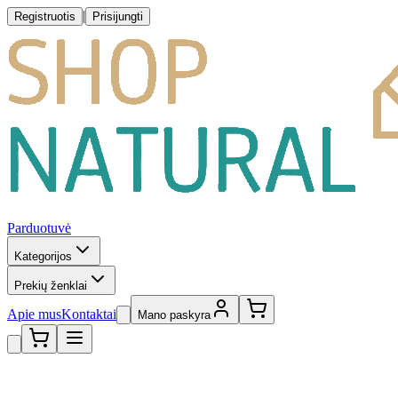
|
Registruotis
Prisijungti
Parduotuvė
Kategorijos
Prekių ženklai
Apie mus
Kontaktai
Mano paskyra