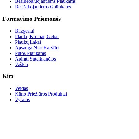
Besiriebaluojantiems Plaukams
Besišakojantiems Galiukams
Formavimo Priemonės
Blizgesiai
Plaukų Kremai, Geliai
Plaukų Lakai
Apsauga Nuo Karščio
Putos Plaukams
Apimtį Suteikiančios
Vaškai
Kita
Veidas
Kūno Priežiūros Produktai
Vyrams