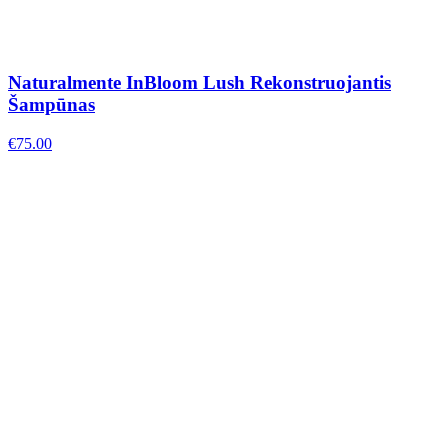
Naturalmente InBloom Lush Rekonstruojantis
Šampūnas
€
75.00