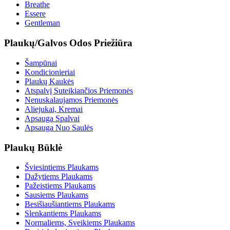
Breathe
Essere
Gentleman
Plaukų/Galvos Odos Priežiūra
Šampūnai
Kondicionieriai
Plaukų Kaukės
Atspalvį Suteikiančios Priemonės
Nenuskalaujamos Priemonės
Aliejukai, Kremai
Apsauga Spalvai
Apsauga Nuo Saulės
Plaukų Būklė
Šviesintiems Plaukams
Dažytiems Plaukams
Pažeistiems Plaukams
Sausiems Plaukams
Besišiaušiantiems Plaukams
Slenkantiems Plaukams
Normaliems, Sveikiems Plaukams