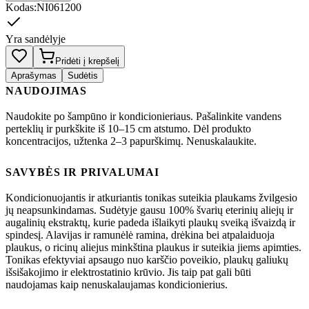
Kodas
:
NI061200
Yra sandėlyje
Pridėti į krepšelį
Aprašymas
Sudėtis
NAUDOJIMAS
Naudokite po šampūno ir kondicionieriaus. Pašalinkite vandens
perteklių ir purkškite iš 10–15 cm atstumo. Dėl produkto
koncentracijos, užtenka 2–3 papurškimų. Nenuskalaukite.
SAVYBĖS IR PRIVALUMAI
Kondicionuojantis ir atkuriantis tonikas suteikia plaukams žvilgesio
jų neapsunkindamas. Sudėtyje gausu 100% švarių eterinių aliejų ir
augalinių ekstraktų, kurie padeda išlaikyti plaukų sveiką išvaizdą ir
spindesį. Alavijas ir ramunėlė ramina, drėkina bei atpalaiduoja
plaukus, o ricinų aliejus minkština plaukus ir suteikia jiems apimties.
Tonikas efektyviai apsaugo nuo karščio poveikio, plaukų galiukų
išsišakojimo ir elektrostatinio krūvio. Jis taip pat gali būti
naudojamas kaip nenuskalaujamas kondicionierius.