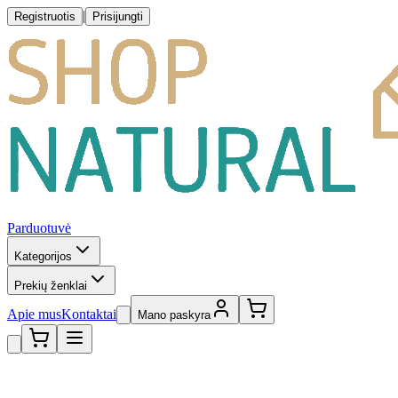
|
Registruotis
Prisijungti
Parduotuvė
Kategorijos
Prekių ženklai
Apie mus
Kontaktai
Mano paskyra