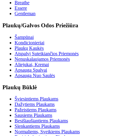
Breathe
Essere
Gentleman
Plaukų/Galvos Odos Priežiūra
Šampūnai
Kondicionieriai
Plaukų Kaukės
Atspalvį Suteikiančios Priemonės
Nenuskalaujamos Priemonės
Aliejukai, Kremai
Apsauga Spalvai
Apsauga Nuo Saulės
Plaukų Būklė
Šviesintiems Plaukams
Dažytiems Plaukams
Pažeistiems Plaukams
Sausiems Plaukams
Besišiaušiantiems Plaukams
Slenkantiems Plaukams
Normaliems, Sveikiems Plaukams