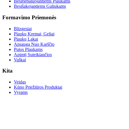
Besiriebaluojantiems Plaukams
Besišakojantiems Galiukams
Formavimo Priemonės
Blizgesiai
Plaukų Kremai, Geliai
Plaukų Lakai
Apsauga Nuo Karščio
Putos Plaukams
Apimtį Suteikiančios
Vaškai
Kita
Veidas
Kūno Priežiūros Produktai
Vyrams