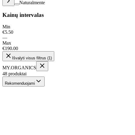
Naturalmente
Kainų intervalas
Min
€
5.50
—
Max
€
190.00
Išvalyti visus filtrus
(
1
)
MY.ORGANICS
48
produktai
Rekomenduojami