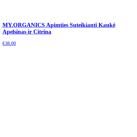
MY.ORGANICS Apimties Suteikianti Kaukė
Apelsinas ir Citrina
€
38.00