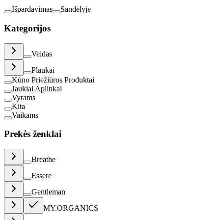
Išpardavimas
Sandėlyje
Kategorijos
Veidas
Plaukai
Kūno Priežiūros Produktai
Jaukiai Aplinkai
Vyrams
Kita
Vaikams
Prekės ženklai
Breathe
Essere
Gentleman
MY.ORGANICS