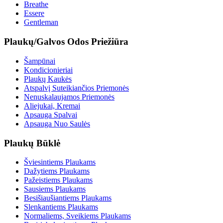
Breathe
Essere
Gentleman
Plaukų/Galvos Odos Priežiūra
Šampūnai
Kondicionieriai
Plaukų Kaukės
Atspalvį Suteikiančios Priemonės
Nenuskalaujamos Priemonės
Aliejukai, Kremai
Apsauga Spalvai
Apsauga Nuo Saulės
Plaukų Būklė
Šviesintiems Plaukams
Dažytiems Plaukams
Pažeistiems Plaukams
Sausiems Plaukams
Besišiaušiantiems Plaukams
Slenkantiems Plaukams
Normaliems, Sveikiems Plaukams