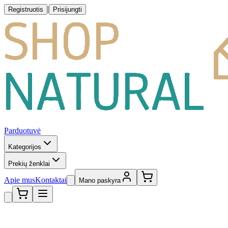
|
Registruotis
Prisijungti
Parduotuvė
Kategorijos
Prekių ženklai
Apie mus
Kontaktai
Mano paskyra