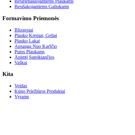
Besiriebaluojantiems Plaukams
Besišakojantiems Galiukams
Formavimo Priemonės
Blizgesiai
Plaukų Kremai, Geliai
Plaukų Lakai
Apsauga Nuo Karščio
Putos Plaukams
Apimtį Suteikiančios
Vaškai
Kita
Veidas
Kūno Priežiūros Produktai
Vyrams