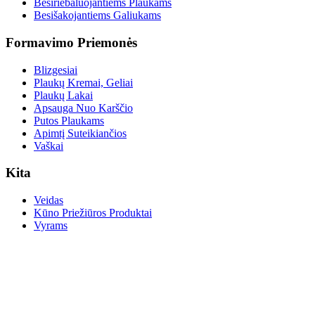
Besiriebaluojantiems Plaukams
Besišakojantiems Galiukams
Formavimo Priemonės
Blizgesiai
Plaukų Kremai, Geliai
Plaukų Lakai
Apsauga Nuo Karščio
Putos Plaukams
Apimtį Suteikiančios
Vaškai
Kita
Veidas
Kūno Priežiūros Produktai
Vyrams