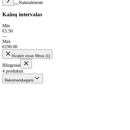
Naturalmente
Kainų intervalas
Min
€
5.50
—
Max
€
190.00
Išvalyti visus filtrus
(
1
)
Blizgesiai
4
produktai
Rekomenduojami