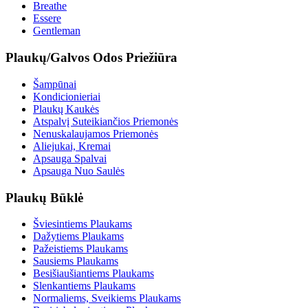
Breathe
Essere
Gentleman
Plaukų/Galvos Odos Priežiūra
Šampūnai
Kondicionieriai
Plaukų Kaukės
Atspalvį Suteikiančios Priemonės
Nenuskalaujamos Priemonės
Aliejukai, Kremai
Apsauga Spalvai
Apsauga Nuo Saulės
Plaukų Būklė
Šviesintiems Plaukams
Dažytiems Plaukams
Pažeistiems Plaukams
Sausiems Plaukams
Besišiaušiantiems Plaukams
Slenkantiems Plaukams
Normaliems, Sveikiems Plaukams