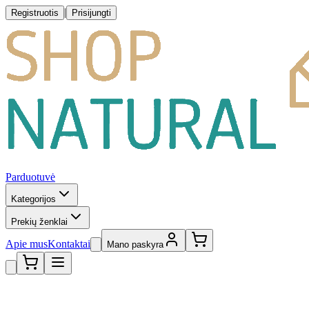
|
Registruotis
Prisijungti
Parduotuvė
Kategorijos
Prekių ženklai
Apie mus
Kontaktai
Mano paskyra