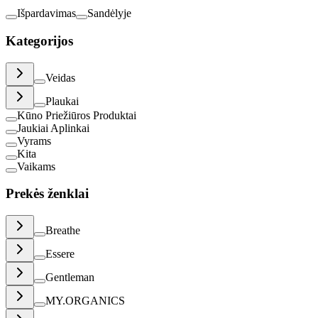
Išpardavimas
Sandėlyje
Kategorijos
Veidas
Plaukai
Kūno Priežiūros Produktai
Jaukiai Aplinkai
Vyrams
Kita
Vaikams
Prekės ženklai
Breathe
Essere
Gentleman
MY.ORGANICS