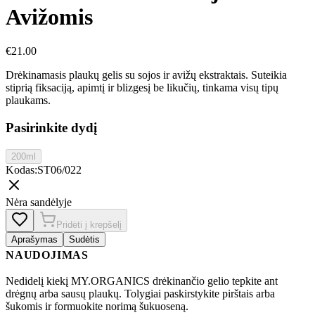
Avižomis
€
21.00
Drėkinamasis plaukų gelis su sojos ir avižų ekstraktais. Suteikia
stiprią fiksaciją, apimtį ir blizgesį be likučių, tinkama visų tipų
plaukams.
Pasirinkite dydį
200ml
Kodas
:
ST06/022
Nėra sandėlyje
Pridėti į krepšelį
Aprašymas
Sudėtis
NAUDOJIMAS
Nedidelį kiekį MY.ORGANICS drėkinančio gelio tepkite ant
drėgnų arba sausų plaukų. Tolygiai paskirstykite pirštais arba
šukomis ir formuokite norimą šukuoseną.