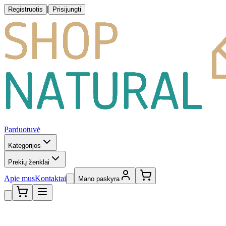
|
Registruotis
Prisijungti
Parduotuvė
Kategorijos
Prekių ženklai
Apie mus
Kontaktai
Mano paskyra