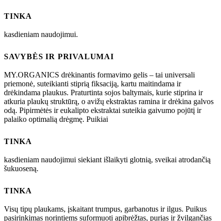
TINKA
kasdieniam naudojimui.
SAVYBĖS IR PRIVALUMAI
MY.ORGANICS drėkinantis formavimo gelis – tai universali
priemonė, suteikianti stiprią fiksaciją, kartu maitindama ir
drėkindama plaukus. Praturtinta sojos baltymais, kurie stiprina ir
atkuria plaukų struktūrą, o avižų ekstraktas ramina ir drėkina galvos
odą. Pipirmėtės ir eukalipto ekstraktai suteikia gaivumo pojūtį ir
palaiko optimalią drėgmę. Puikiai
TINKA
kasdieniam naudojimui siekiant išlaikyti glotnią, sveikai atrodančią
šukuoseną.
TINKA
Visų tipų plaukams, įskaitant trumpus, garbanotus ir ilgus. Puikus
pasirinkimas norintiems suformuoti apibrėžtas, purias ir žvilgančias