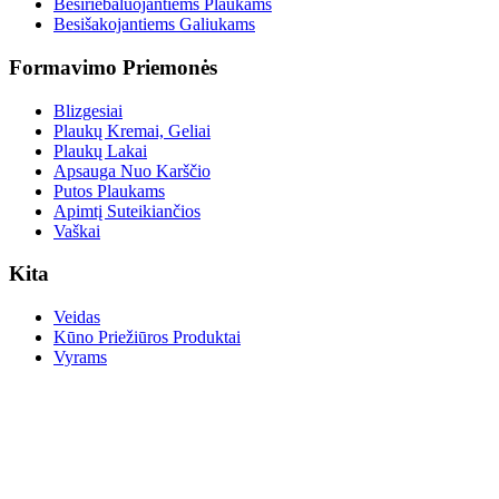
Besiriebaluojantiems Plaukams
Besišakojantiems Galiukams
Formavimo Priemonės
Blizgesiai
Plaukų Kremai, Geliai
Plaukų Lakai
Apsauga Nuo Karščio
Putos Plaukams
Apimtį Suteikiančios
Vaškai
Kita
Veidas
Kūno Priežiūros Produktai
Vyrams