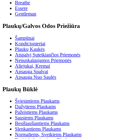
Breathe
Essere
Gentleman
Plaukų/Galvos Odos Priežiūra
Šampūnai
Kondicionieriai
Plaukų Kaukės
Atspalvį Suteikiančios Priemonės
Nenuskalaujamos Priemonės
Aliejukai, Kremai
Apsauga Spalvai
Apsauga Nuo Saulės
Plaukų Būklė
Šviesintiems Plaukams
Dažytiems Plaukams
Pažeistiems Plaukams
Sausiems Plaukams
Besišiaušiantiems Plaukams
Slenkantiems Plaukams
Normaliems, Sveikiems Plaukams