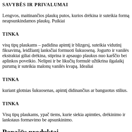
SAVYBĖS IR PRIVALUMAI
Lengvos, maitinančios plaukų putos, kurios drėkina ir suteikia formą
neapsunkindamos plaukų. Puikiai
TINKA
visų tipų plaukams – padidina apimtį ir blizgesį, suteikia vidutinį
fiksavimą, leidžiantį lanksčiai formuoti šukuoseną. Jogurto ir vanilės
ekstraktai giliai drėkina, stiprina ir apsaugo plaukus nuo karščio bei
aplinkos poveikio. Nelipni ir be likučių formulė užtikrina ilgalaikį
purumą ir suteikia malonų vanilės kvapą. Idealiai
TINKA
kuriant glotnias šukuosenas, apimtį didinančius ar banguotus stilius.
TINKA
Visų tipų plaukams, ypač tiems, kurie siekia apimties, drėkinimo ir
lankstaus formavimo be apsunkinimo.