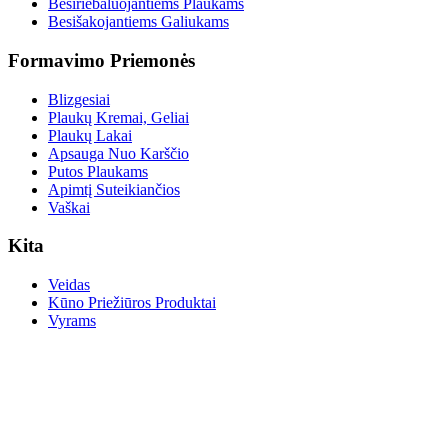
Besiriebaluojantiems Plaukams
Besišakojantiems Galiukams
Formavimo Priemonės
Blizgesiai
Plaukų Kremai, Geliai
Plaukų Lakai
Apsauga Nuo Karščio
Putos Plaukams
Apimtį Suteikiančios
Vaškai
Kita
Veidas
Kūno Priežiūros Produktai
Vyrams