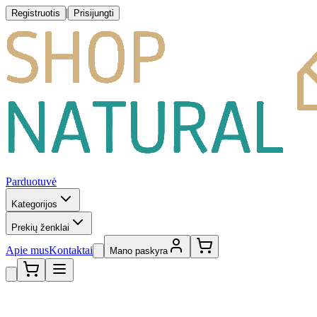
|
Registruotis
Prisijungti
Parduotuvė
Kategorijos
Prekių ženklai
Apie mus
Kontaktai
Mano paskyra