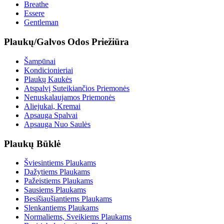
Breathe
Essere
Gentleman
Plaukų/Galvos Odos Priežiūra
Šampūnai
Kondicionieriai
Plaukų Kaukės
Atspalvį Suteikiančios Priemonės
Nenuskalaujamos Priemonės
Aliejukai, Kremai
Apsauga Spalvai
Apsauga Nuo Saulės
Plaukų Būklė
Šviesintiems Plaukams
Dažytiems Plaukams
Pažeistiems Plaukams
Sausiems Plaukams
Besišiaušiantiems Plaukams
Slenkantiems Plaukams
Normaliems, Sveikiems Plaukams