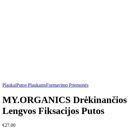
Plaukai
Putos Plaukams
Formavimo Priemonės
MY.ORGANICS Drėkinančios
Lengvos Fiksacijos Putos
€
27.00