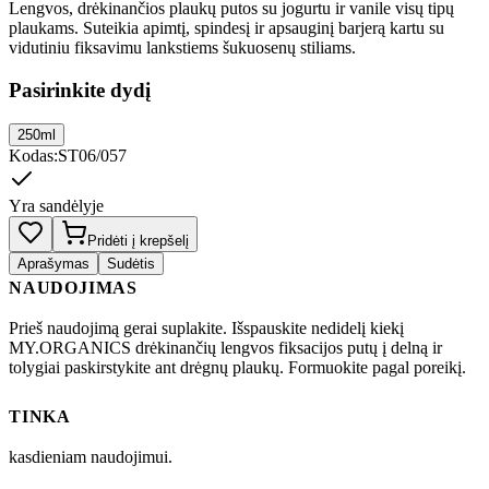
Lengvos, drėkinančios plaukų putos su jogurtu ir vanile visų tipų
plaukams. Suteikia apimtį, spindesį ir apsauginį barjerą kartu su
vidutiniu fiksavimu lankstiems šukuosenų stiliams.
Pasirinkite dydį
250ml
Kodas
:
ST06/057
Yra sandėlyje
Pridėti į krepšelį
Aprašymas
Sudėtis
NAUDOJIMAS
Prieš naudojimą gerai suplakite. Išspauskite nedidelį kiekį
MY.ORGANICS drėkinančių lengvos fiksacijos putų į delną ir
tolygiai paskirstykite ant drėgnų plaukų. Formuokite pagal poreikį.
TINKA
kasdieniam naudojimui.