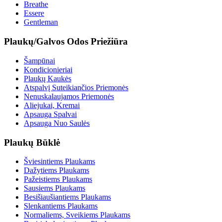
Breathe
Essere
Gentleman
Plaukų/Galvos Odos Priežiūra
Šampūnai
Kondicionieriai
Plaukų Kaukės
Atspalvį Suteikiančios Priemonės
Nenuskalaujamos Priemonės
Aliejukai, Kremai
Apsauga Spalvai
Apsauga Nuo Saulės
Plaukų Būklė
Šviesintiems Plaukams
Dažytiems Plaukams
Pažeistiems Plaukams
Sausiems Plaukams
Besišiaušiantiems Plaukams
Slenkantiems Plaukams
Normaliems, Sveikiems Plaukams