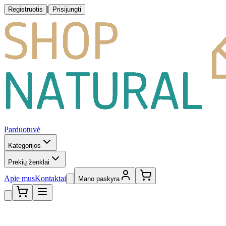
|
Registruotis
Prisijungti
Parduotuvė
Kategorijos
Prekių ženklai
Apie mus
Kontaktai
Mano paskyra