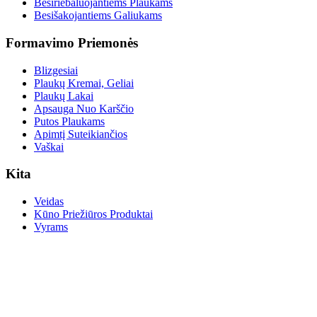
Besiriebaluojantiems Plaukams
Besišakojantiems Galiukams
Formavimo Priemonės
Blizgesiai
Plaukų Kremai, Geliai
Plaukų Lakai
Apsauga Nuo Karščio
Putos Plaukams
Apimtį Suteikiančios
Vaškai
Kita
Veidas
Kūno Priežiūros Produktai
Vyrams