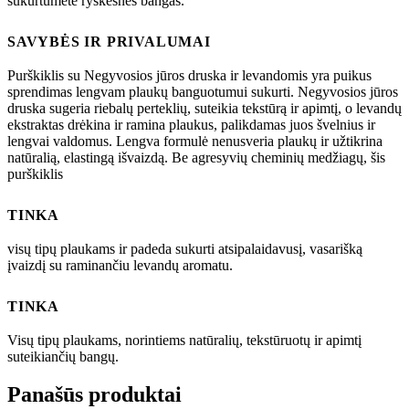
sukurtumėte ryškesnes bangas.
SAVYBĖS IR PRIVALUMAI
Purškiklis su Negyvosios jūros druska ir levandomis yra puikus
sprendimas lengvam plaukų banguotumui sukurti. Negyvosios jūros
druska sugeria riebalų perteklių, suteikia tekstūrą ir apimtį, o levandų
ekstraktas drėkina ir ramina plaukus, palikdamas juos švelnius ir
lengvai valdomus. Lengva formulė nenusveria plaukų ir užtikrina
natūralią, elastingą išvaizdą. Be agresyvių cheminių medžiagų, šis
purškiklis
TINKA
visų tipų plaukams ir padeda sukurti atsipalaidavusį, vasarišką
įvaizdį su raminančiu levandų aromatu.
TINKA
Visų tipų plaukams, norintiems natūralių, tekstūruotų ir apimtį
suteikiančių bangų.
Panašūs produktai