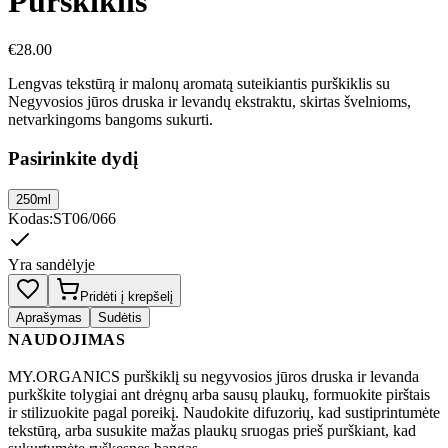
Purškiklis
€
28.00
Lengvas tekstūrą ir malonų aromatą suteikiantis purškiklis su
Negyvosios jūros druska ir levandų ekstraktu, skirtas švelnioms,
netvarkingoms bangoms sukurti.
Pasirinkite dydį
250ml
Kodas
:
ST06/066
Yra sandėlyje
Pridėti į krepšelį
Aprašymas
Sudėtis
NAUDOJIMAS
MY.ORGANICS purškiklį su negyvosios jūros druska ir levanda
purkškite tolygiai ant drėgnų arba sausų plaukų, formuokite pirštais
ir stilizuokite pagal poreikį. Naudokite difuzorių, kad sustiprintumėte
tekstūrą, arba susukite mažas plaukų sruogas prieš purškiant, kad