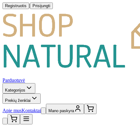
|
Registruotis
Prisijungti
Parduotuvė
Kategorijos
Prekių ženklai
Apie mus
Kontaktai
Mano paskyra