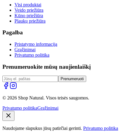
Visi produktai
Veido priežiūra
Kūno priežiūra
Plaukų priežiūra
Pagalba
Pristatymo informacija
Grąžinimai
Privatumo politika
Prenumeruokite mūsų naujienlaiškį
Prenumeruoti
© 2026 Shop Natural. Visos teisės saugomos.
Privatumo politika
Grąžinimai
Naudojame slapukus jūsų patirčiai gerinti.
Privatumo politika