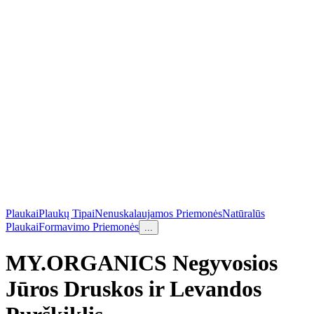
Plaukai
Plaukų Tipai
Nenuskalaujamos Priemonės
Natūralūs
Plaukai
Formavimo Priemonės
...
MY.ORGANICS Negyvosios
Jūros Druskos ir Levandos