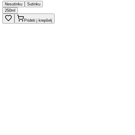
Nesutinku
Sutinku
250ml
Pridėti į krepšelį