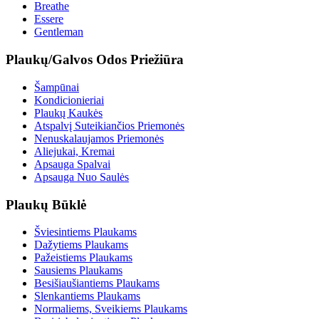
Breathe
Essere
Gentleman
Plaukų/Galvos Odos Priežiūra
Šampūnai
Kondicionieriai
Plaukų Kaukės
Atspalvį Suteikiančios Priemonės
Nenuskalaujamos Priemonės
Aliejukai, Kremai
Apsauga Spalvai
Apsauga Nuo Saulės
Plaukų Būklė
Šviesintiems Plaukams
Dažytiems Plaukams
Pažeistiems Plaukams
Sausiems Plaukams
Besišiaušiantiems Plaukams
Slenkantiems Plaukams
Normaliems, Sveikiems Plaukams