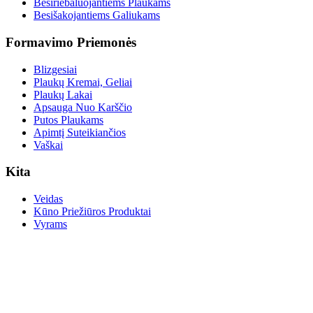
Besiriebaluojantiems Plaukams
Besišakojantiems Galiukams
Formavimo Priemonės
Blizgesiai
Plaukų Kremai, Geliai
Plaukų Lakai
Apsauga Nuo Karščio
Putos Plaukams
Apimtį Suteikiančios
Vaškai
Kita
Veidas
Kūno Priežiūros Produktai
Vyrams