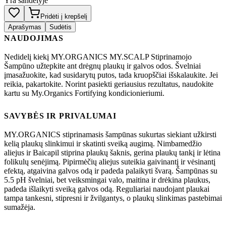
Yra sandėlyje
Pridėti į krepšelį
Aprašymas
Sudėtis
NAUDOJIMAS
Nedidelį kiekį MY.ORGANICS MY.SCALP Stiprinamojo
Šampūno užtepkite ant drėgnų plaukų ir galvos odos. Švelniai
įmasažuokite, kad susidarytų putos, tada kruopščiai išskalaukite. Jei
reikia, pakartokite. Norint pasiekti geriausius rezultatus, naudokite
kartu su My.Organics Fortifying kondicionieriumi.
SAVYBĖS IR PRIVALUMAI
MY.ORGANICS stiprinamasis šampūnas sukurtas siekiant užkirsti
kelią plaukų slinkimui ir skatinti sveiką augimą. Nimbamedžio
aliejus ir Baicapil stiprina plaukų šaknis, gerina plaukų tankį ir lėtina
folikulų senėjimą. Pipirmėčių aliejus suteikia gaivinantį ir vėsinantį
efektą, atgaivina galvos odą ir padeda palaikyti švarą. Šampūnas su
5.5 pH švelniai, bet veiksmingai valo, maitina ir drėkina plaukus,
padeda išlaikyti sveiką galvos odą. Reguliariai naudojant plaukai
tampa tankesni, stipresni ir žvilgantys, o plaukų slinkimas pastebimai
sumažėja.