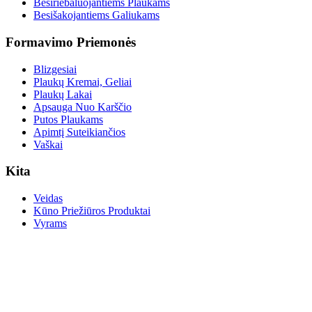
Besiriebaluojantiems Plaukams
Besišakojantiems Galiukams
Formavimo Priemonės
Blizgesiai
Plaukų Kremai, Geliai
Plaukų Lakai
Apsauga Nuo Karščio
Putos Plaukams
Apimtį Suteikiančios
Vaškai
Kita
Veidas
Kūno Priežiūros Produktai
Vyrams