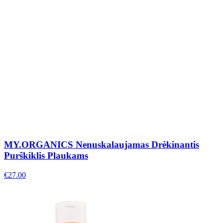
MY.ORGANICS Nenuskalaujamas Drėkinantis
Purškiklis Plaukams
€
27.00