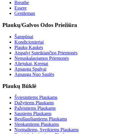
Breathe
Essere
Gentleman
Plaukų/Galvos Odos Priežiūra
Šampūnai
Kondicionieriai
Plaukų Kaukės
Atspalvį Suteikiančios Priemonės
Nenuskalaujamos Priemonės
Aliejukai, Kremai
Apsauga Spalvai
Apsauga Nuo Saulės
Plaukų Būklė
Šviesintiems Plaukams
Dažytiems Plaukams
Pažeistiems Plaukams
Sausiems Plaukams
Besišiaušiantiems Plaukams
Slenkantiems Plaukams
Normaliems, Sveikiems Plaukams