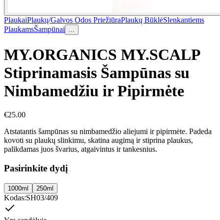
Plaukai
Plaukų/Galvos Odos Priežiūra
Plaukų Būklė
Slenkantiems
Plaukams
Šampūnai
...
MY.ORGANICS MY.SCALP
Stiprinamasis Šampūnas su
Nimbamedžiu ir Pipirmėte
€
25.00
Atstatantis šampūnas su nimbamedžio aliejumi ir pipirmėte. Padeda
kovoti su plaukų slinkimu, skatina augimą ir stiprina plaukus,
palikdamas juos švarius, atgaivintus ir tankesnius.
Pasirinkite dydį
1000ml
250ml
Kodas
:
SH03/409