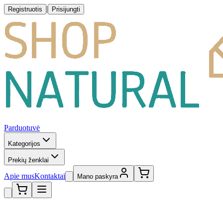
|
Registruotis
Prisijungti
Parduotuvė
Kategorijos
Prekių ženklai
Apie mus
Kontaktai
Mano paskyra