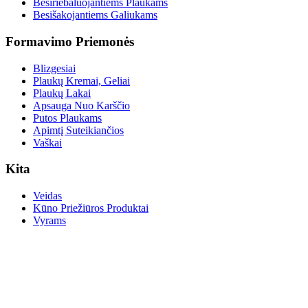
Besiriebaluojantiems Plaukams
Besišakojantiems Galiukams
Formavimo Priemonės
Blizgesiai
Plaukų Kremai, Geliai
Plaukų Lakai
Apsauga Nuo Karščio
Putos Plaukams
Apimtį Suteikiančios
Vaškai
Kita
Veidas
Kūno Priežiūros Produktai
Vyrams