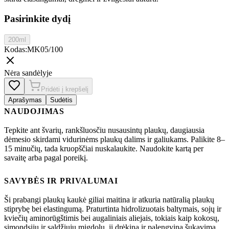
Pasirinkite dydį
200ml
Kodas
:
MK05/100
Nėra sandėlyje
Pridėti į krepšelį
Aprašymas
Sudėtis
NAUDOJIMAS
Tepkite ant švarių, rankšluosčiu nusausintų plaukų, daugiausia
dėmesio skirdami vidurinėms plaukų dalims ir galiukams. Palikite 8–
15 minučių, tada kruopščiai nuskalaukite. Naudokite kartą per
savaitę arba pagal poreikį.
SAVYBĖS IR PRIVALUMAI
Ši prabangi plaukų kaukė giliai maitina ir atkuria natūralią plaukų
stiprybę bei elastingumą. Praturtinta hidrolizuotais baltymais, sojų ir
kviečių aminorūgštimis bei augaliniais aliejais, tokiais kaip kokosų,
simondsijų ir saldžiųjų migdolų, ji drėkina ir palengvina šukavimą.