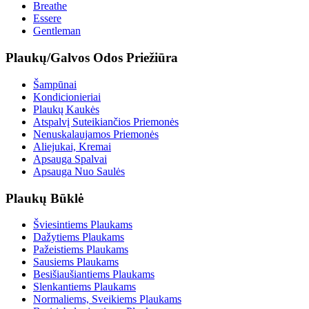
Breathe
Essere
Gentleman
Plaukų/Galvos Odos Priežiūra
Šampūnai
Kondicionieriai
Plaukų Kaukės
Atspalvį Suteikiančios Priemonės
Nenuskalaujamos Priemonės
Aliejukai, Kremai
Apsauga Spalvai
Apsauga Nuo Saulės
Plaukų Būklė
Šviesintiems Plaukams
Dažytiems Plaukams
Pažeistiems Plaukams
Sausiems Plaukams
Besišiaušiantiems Plaukams
Slenkantiems Plaukams
Normaliems, Sveikiems Plaukams