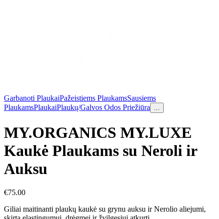
Garbanoti Plaukai
Pažeistiems Plaukams
Sausiems
Plaukams
Plaukai
Plaukų/Galvos Odos Priežiūra
...
MY.ORGANICS MY.LUXE
Kaukė Plaukams su Neroli ir
Auksu
€
75.00
Giliai maitinanti plaukų kaukė su grynu auksu ir Nerolio aliejumi,
skirta elastingumui, drėgmei ir žvilgesiui atkurti.