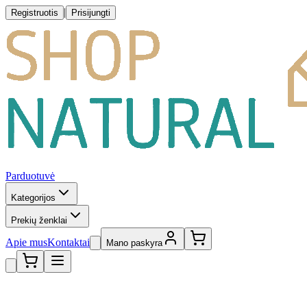
|
Registruotis
Prisijungti
Parduotuvė
Kategorijos
Prekių ženklai
Apie mus
Kontaktai
Mano paskyra