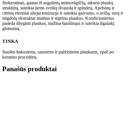
fitokeratinas, gautas iš augalinių aminorūgščių, atkuria plaukų
struktūrą, suteikia jiems sveiką išvaizdą ir spindesį. Apelsinų ir
citrinų eteriniai aliejai tonizuoja ir suteikia gaivumo, o avižų, sorų ir
migdolų ekstraktai maitina ir stiprina plaukus. Kondicionierius
padeda išlyginti plaukus, mažina šiaušimąsi ir suteikia ilgalaikį
glotnumą.
TINKA
šiauštis linkusiems, sausiems ir pažeistiems plaukams, ypač po
keratino procedūrų.
Panašūs produktai