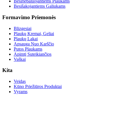
Besiriebaluojantiems Plaukams
Besišakojantiems Galiukams
Formavimo Priemonės
Blizgesiai
Plaukų Kremai, Geliai
Plaukų Lakai
Apsauga Nuo Karščio
Putos Plaukams
Apimtį Suteikiančios
Vaškai
Kita
Veidas
Kūno Priežiūros Produktai
Vyrams