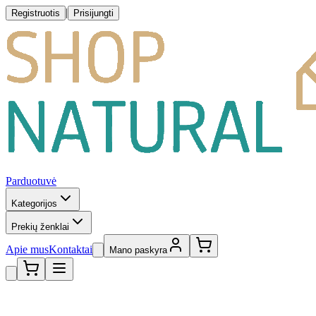
|
Registruotis
Prisijungti
Parduotuvė
Kategorijos
Prekių ženklai
Apie mus
Kontaktai
Mano paskyra