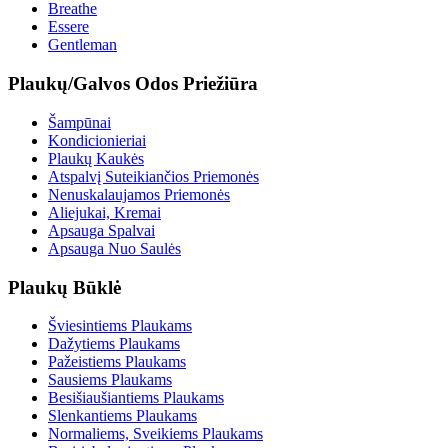
Breathe
Essere
Gentleman
Plaukų/Galvos Odos Priežiūra
Šampūnai
Kondicionieriai
Plaukų Kaukės
Atspalvį Suteikiančios Priemonės
Nenuskalaujamos Priemonės
Aliejukai, Kremai
Apsauga Spalvai
Apsauga Nuo Saulės
Plaukų Būklė
Šviesintiems Plaukams
Dažytiems Plaukams
Pažeistiems Plaukams
Sausiems Plaukams
Besišiaušiantiems Plaukams
Slenkantiems Plaukams
Normaliems, Sveikiems Plaukams