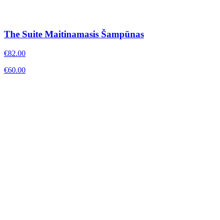
The Suite Maitinamasis Šampūnas
€
82.00
€
60.00