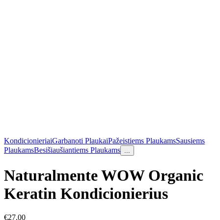
Kondicionieriai
Garbanoti Plaukai
Pažeistiems Plaukams
Sausiems
Plaukams
Besišiaušiantiems Plaukams
...
Naturalmente WOW Organic
Keratin Kondicionierius
€
27.00