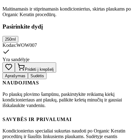
Maitinamasis ir stiprinamasis kondicionierius, skirtas plaukams po
Organic Keratin procedūrų.
Pasirinkite dydį
250ml
Kodas
:
WOW007
Yra sandėlyje
Pridėti į krepšelį
Aprašymas
Sudėtis
NAUDOJIMAS
Po plaukų plovimo šampūnu, paskirstykite reikiamą kiekį
kondicionieriaus ant plaukų, palikite keletą minučių ir gausiai
išskalaukite vandeniu.
SAVYBĖS IR PRIVALUMAI
Kondicionierius specialiai sukurtas naudoti po Organic Keratin
procedūrų ir šiauštis linkusiems plaukams. Sudėtyje esantis