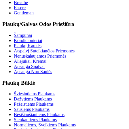
Breathe
Essere
Gentleman
Plaukų/Galvos Odos Priežiūra
Šampūnai
Kondicionieriai
Plaukų Kaukės
Atspalvį Suteikiančios Priemonės
Nenuskalaujamos Priemonės
Aliejukai, Kremai
Apsauga Spalvai
Apsauga Nuo Saulės
Plaukų Būklė
Šviesintiems Plaukams
Dažytiems Plaukams
Pažeistiems Plaukams
Sausiems Plaukams
Besišiaušiantiems Plaukams
Slenkantiems Plaukams
Normaliems, Sveikiems Plaukams