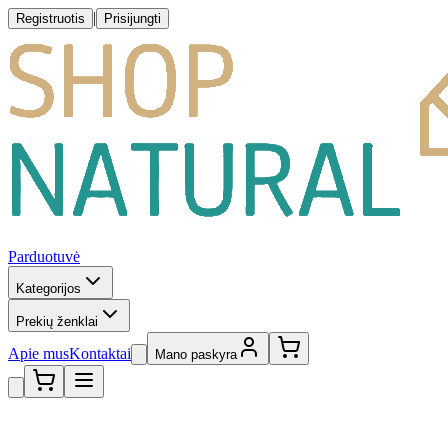
|
Registruotis
Prisijungti
Parduotuvė
Kategorijos
Prekių ženklai
Apie mus
Kontaktai
Mano paskyra