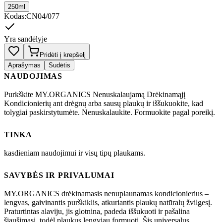
250ml
Kodas
:
CN04/077
Yra sandėlyje
Pridėti į krepšelį
Aprašymas
Sudėtis
NAUDOJIMAS
Purkškite MY.ORGANICS Nenuskalaujamą Drėkinamąjį
Kondicionierių ant drėgnų arba sausų plaukų ir iššukuokite, kad
tolygiai paskirstytumėte. Nenuskalaukite. Formuokite pagal poreikį.
TINKA
kasdieniam naudojimui ir visų tipų plaukams.
SAVYBĖS IR PRIVALUMAI
MY.ORGANICS drėkinamasis nenuplaunamas kondicionierius –
lengvas, gaivinantis purškiklis, atkuriantis plaukų natūralų žvilgesį.
Praturtintas alaviju, jis glotnina, padeda iššukuoti ir pašalina
šiaušimąsi, todėl plaukus lengviau formuoti. Šis universalus