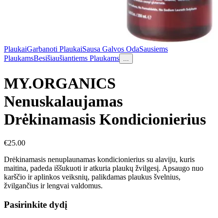
Plaukai
Garbanoti Plaukai
Sausa Galvos Oda
Sausiems
Plaukams
Besišiaušiantiems Plaukams
...
MY.ORGANICS
Nenuskalaujamas
Drėkinamasis Kondicionierius
€
25.00
Drėkinamasis nenuplaunamas kondicionierius su alaviju, kuris
maitina, padeda iššukuoti ir atkuria plaukų žvilgesį. Apsaugo nuo
karščio ir aplinkos veiksnių, palikdamas plaukus švelnius,
žvilgančius ir lengvai valdomus.
Pasirinkite dydį