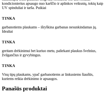
kondicionierius apsaugo nuo karščio ir aplinkos veiksnių, tokių kaip
UV spinduliai ir tarša. Puikiai
TINKA
garbanotiems plaukams – išryškina garbanas nesunkindamas jų.
Idealiai
TINKA
greitam drėkinimui bet kuriuo metu, paliekant plaukus švelnius,
žvilgančius ir gyvybingus.
TINKA
Visų tipų plaukams, ypač garbanotiems ar linkusiems šiauštis,
kuriems reikia drėkinimo ir apsaugos.
Panašūs produktai