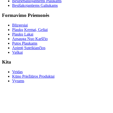
Besiriebaluojantiems Plaukams
Besišakojantiems Galiukams
Formavimo Priemonės
Blizgesiai
Plaukų Kremai, Geliai
Plaukų Lakai
Apsauga Nuo Karščio
Putos Plaukams
Apimtį Suteikiančios
Vaškai
Kita
Veidas
Kūno Priežiūros Produktai
Vyrams