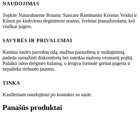
NAUDOJIMAS
Tepkite Naturalmente Botanic Suncare Raminantis Kremas Veidui ir
Kūnui po kiekvieno deginimosi seanso, švelniai įmasažuodami, kol
visiškai įsigers.
SAVYBĖS IR PRIVALUMAI
Ramina saulės paveiktą odą, mažina paraudimą ir sudirginimą,
padeda sumažinti diskomfortą bei suteikia malonų vėsinantį pojūtį.
Palaiko odos drėgmės balansą, o lengva formulė greitai įsigeria ir
nepalieka riebumo jausmo.
TINKA
Kasdieniam naudojimui po kontakto su saule.
Panašūs produktai