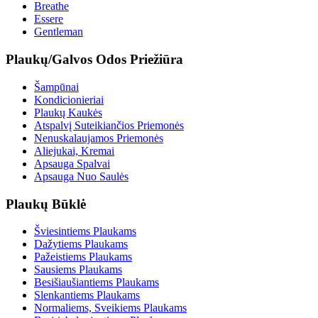
Breathe
Essere
Gentleman
Plaukų/Galvos Odos Priežiūra
Šampūnai
Kondicionieriai
Plaukų Kaukės
Atspalvį Suteikiančios Priemonės
Nenuskalaujamos Priemonės
Aliejukai, Kremai
Apsauga Spalvai
Apsauga Nuo Saulės
Plaukų Būklė
Šviesintiems Plaukams
Dažytiems Plaukams
Pažeistiems Plaukams
Sausiems Plaukams
Besišiaušiantiems Plaukams
Slenkantiems Plaukams
Normaliems, Sveikiems Plaukams