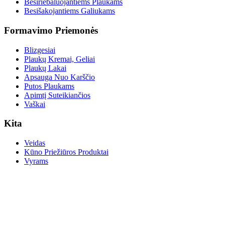
Besiriebaluojantiems Plaukams
Besišakojantiems Galiukams
Formavimo Priemonės
Blizgesiai
Plaukų Kremai, Geliai
Plaukų Lakai
Apsauga Nuo Karščio
Putos Plaukams
Apimtį Suteikiančios
Vaškai
Kita
Veidas
Kūno Priežiūros Produktai
Vyrams