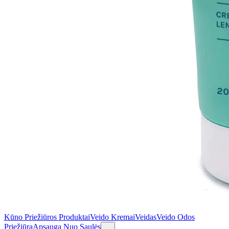
Kūno Priežiūros Produktai
Veido Kremai
Veidas
Veido Odos
Priežiūra
Apsauga Nuo Saulės
...