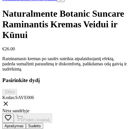
Naturalmente Botanic Suncare
Raminantis Kremas Veidui ir
Kūnui
€
26.00
Raminamasis kremas po saulės suteikia atpalaiduojantį efektą,
padeda sumažinti paraudimą ir diskomfortą, palikdamas odą gaivią ir
sudrėkintą.
Pasirinkite dydį
200ml
Kodas
:
SAVE006
Nėra sandėlyje
Pridėti į krepšelį
Aprašymas
Sudėtis