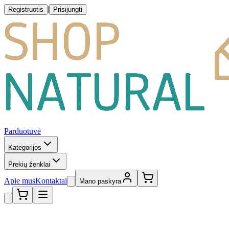
|
Registruotis
Prisijungti
Parduotuvė
Kategorijos
Prekių ženklai
Apie mus
Kontaktai
Mano paskyra