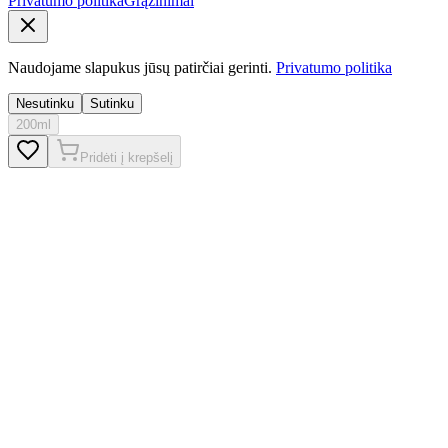
Privatumo politika
Grąžinimai
Naudojame slapukus jūsų patirčiai gerinti.
Privatumo politika
Nesutinku
Sutinku
200ml
Pridėti į krepšelį