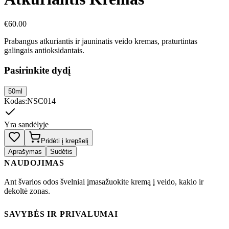
€
60.00
Prabangus atkuriantis ir jauninatis veido kremas, praturtintas
galingais antioksidantais.
Pasirinkite dydį
50ml
Kodas
:
NSC014
Yra sandėlyje
Pridėti į krepšelį
Aprašymas
Sudėtis
NAUDOJIMAS
Ant švarios odos švelniai įmasažuokite kremą į veido, kaklo ir
dekoltė zonas.
SAVYBĖS IR PRIVALUMAI