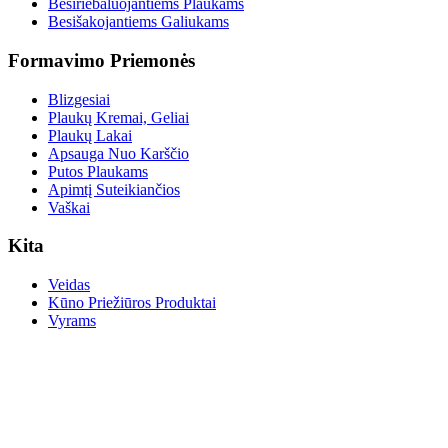
Besiriebaluojantiems Plaukams
Besišakojantiems Galiukams
Formavimo Priemonės
Blizgesiai
Plaukų Kremai, Geliai
Plaukų Lakai
Apsauga Nuo Karščio
Putos Plaukams
Apimtį Suteikiančios
Vaškai
Kita
Veidas
Kūno Priežiūros Produktai
Vyrams