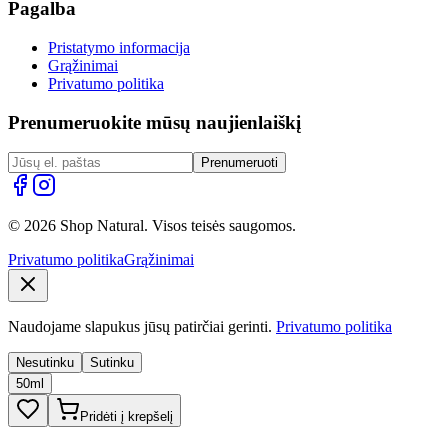
Pagalba
Pristatymo informacija
Grąžinimai
Privatumo politika
Prenumeruokite mūsų naujienlaiškį
Prenumeruoti
© 2026 Shop Natural. Visos teisės saugomos.
Privatumo politika
Grąžinimai
Naudojame slapukus jūsų patirčiai gerinti.
Privatumo politika
Nesutinku
Sutinku
50ml
Pridėti į krepšelį