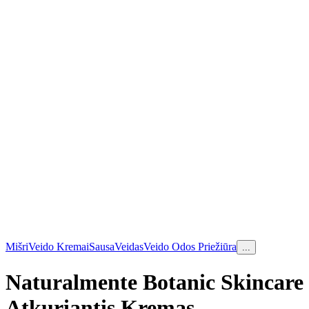
Mišri
Veido Kremai
Sausa
Veidas
Veido Odos Priežiūra
...
Naturalmente Botanic Skincare
Atkuriantis Kremas