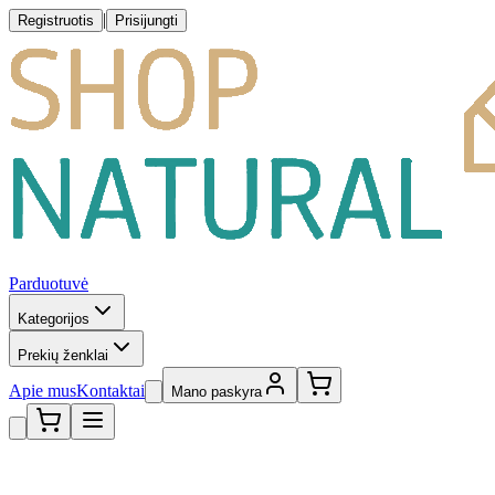
|
Registruotis
Prisijungti
Parduotuvė
Kategorijos
Prekių ženklai
Apie mus
Kontaktai
Mano paskyra