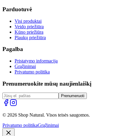
Parduotuvė
Visi produktai
Veido priežiūra
Kūno priežiūra
Plaukų priežiūra
Pagalba
Pristatymo informacija
Grąžinimai
Privatumo politika
Prenumeruokite mūsų naujienlaiškį
Prenumeruoti
© 2026 Shop Natural. Visos teisės saugomos.
Privatumo politika
Grąžinimai