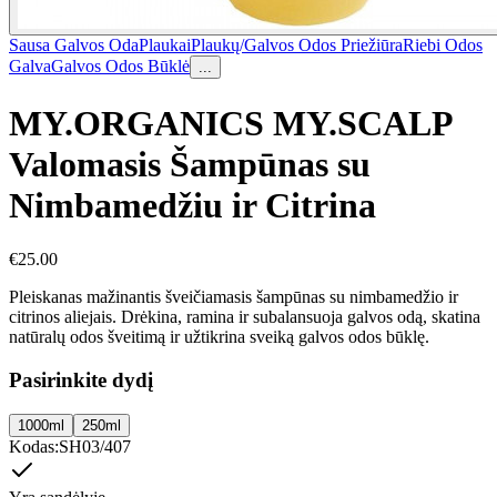
Sausa Galvos Oda
Plaukai
Plaukų/Galvos Odos Priežiūra
Riebi Odos
Galva
Galvos Odos Būklė
...
MY.ORGANICS MY.SCALP
Valomasis Šampūnas su
Nimbamedžiu ir Citrina
€
25.00
Pleiskanas mažinantis šveičiamasis šampūnas su nimbamedžio ir
citrinos aliejais. Drėkina, ramina ir subalansuoja galvos odą, skatina
natūralų odos šveitimą ir užtikrina sveiką galvos odos būklę.
Pasirinkite dydį
1000ml
250ml
Kodas
:
SH03/407