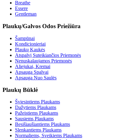
Breathe
Essere
Gentleman
Plaukų/Galvos Odos Priežiūra
Šampūnai
Kondicionieriai
Plaukų Kaukės
Atspalvį Suteikiančios Priemonės
Nenuskalaujamos Priemonės
Aliejukai, Kremai
Apsauga Spalvai
Apsauga Nuo Saulės
Plaukų Būklė
Šviesintiems Plaukams
Dažytiems Plaukams
Pažeistiems Plaukams
Sausiems Plaukams
Besišiaušiantiems Plaukams
Slenkantiems Plaukams
Normaliems, Sveikiems Plaukams