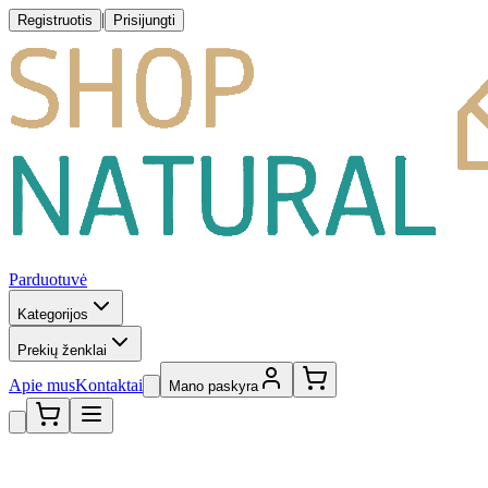
|
Registruotis
Prisijungti
Parduotuvė
Kategorijos
Prekių ženklai
Apie mus
Kontaktai
Mano paskyra