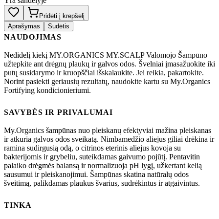
Yra sandėlyje
Pridėti į krepšelį
Aprašymas
Sudėtis
NAUDOJIMAS
Nedidelį kiekį MY.ORGANICS MY.SCALP Valomojo Šampūno
užtepkite ant drėgnų plaukų ir galvos odos. Švelniai įmasažuokite iki
putų susidarymo ir kruopščiai išskalaukite. Jei reikia, pakartokite.
Norint pasiekti geriausių rezultatų, naudokite kartu su My.Organics
Fortifying kondicionieriumi.
SAVYBĖS IR PRIVALUMAI
My.Organics šampūnas nuo pleiskanų efektyviai mažina pleiskanas
ir atkuria galvos odos sveikatą. Nimbamedžio aliejus giliai drėkina ir
ramina sudirgusią odą, o citrinos eterinis aliejus kovoja su
bakterijomis ir grybeliu, suteikdamas gaivumo pojūtį. Pentavitin
palaiko drėgmės balansą ir normalizuoja pH lygį, užkertant kelią
sausumui ir pleiskanojimui. Šampūnas skatina natūralų odos
šveitimą, palikdamas plaukus švarius, sudrėkintus ir atgaivintus.
TINKA