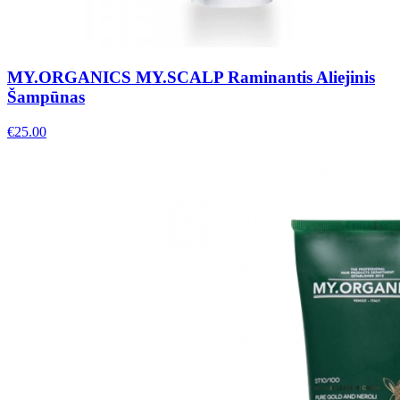
MY.ORGANICS MY.SCALP Raminantis Aliejinis
Šampūnas
€
25.00