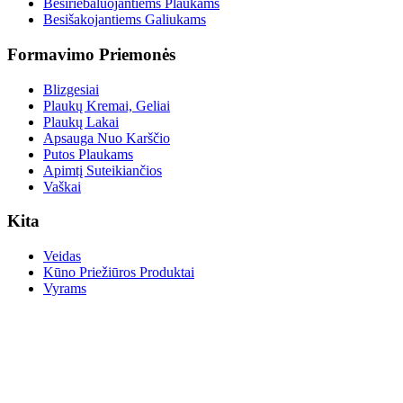
Besiriebaluojantiems Plaukams
Besišakojantiems Galiukams
Formavimo Priemonės
Blizgesiai
Plaukų Kremai, Geliai
Plaukų Lakai
Apsauga Nuo Karščio
Putos Plaukams
Apimtį Suteikiančios
Vaškai
Kita
Veidas
Kūno Priežiūros Produktai
Vyrams