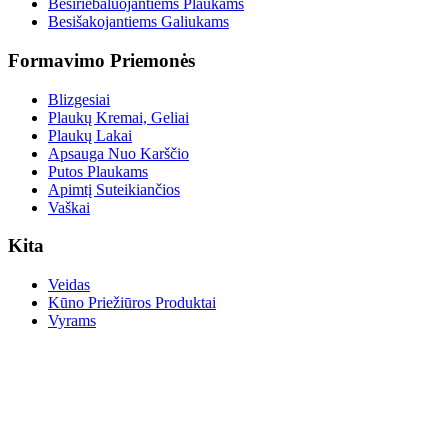
Besiriebaluojantiems Plaukams
Besišakojantiems Galiukams
Formavimo Priemonės
Blizgesiai
Plaukų Kremai, Geliai
Plaukų Lakai
Apsauga Nuo Karščio
Putos Plaukams
Apimtį Suteikiančios
Vaškai
Kita
Veidas
Kūno Priežiūros Produktai
Vyrams