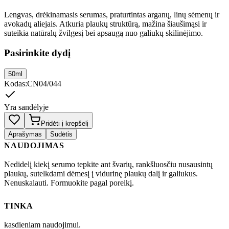
Lengvas, drėkinamasis serumas, praturtintas arganų, linų sėmenų ir
avokadų aliejais. Atkuria plaukų struktūrą, mažina šiaušimąsi ir
suteikia natūralų žvilgesį bei apsaugą nuo galiukų skilinėjimo.
Pasirinkite dydį
50ml
Kodas
:
CN04/044
Yra sandėlyje
Pridėti į krepšelį
Aprašymas
Sudėtis
NAUDOJIMAS
Nedidelį kiekį serumo tepkite ant švarių, rankšluosčiu nusausintų
plaukų, sutelkdami dėmesį į vidurinę plaukų dalį ir galiukus.
Nenuskalauti. Formuokite pagal poreikį.
TINKA
kasdieniam naudojimui.