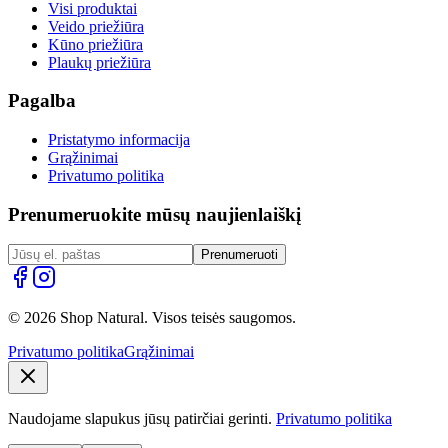
Visi produktai
Veido priežiūra
Kūno priežiūra
Plaukų priežiūra
Pagalba
Pristatymo informacija
Grąžinimai
Privatumo politika
Prenumeruokite mūsų naujienlaiškį
Prenumeruoti
© 2026 Shop Natural. Visos teisės saugomos.
Privatumo politika
Grąžinimai
Naudojame slapukus jūsų patirčiai gerinti.
Privatumo politika