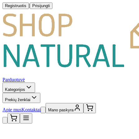
|
Registruotis
Prisijungti
Parduotuvė
Kategorijos
Prekių ženklai
Apie mus
Kontaktai
Mano paskyra