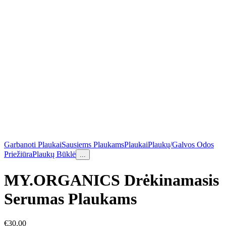
Garbanoti Plaukai
Sausiems Plaukams
Plaukai
Plaukų/Galvos Odos
Priežiūra
Plaukų Būklė
...
MY.ORGANICS Drėkinamasis
Serumas Plaukams
€
30.00