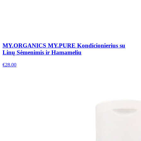
MY.ORGANICS MY.PURE Kondicionierius su
Linų Sėmenimis ir Hamameliu
€
28.00