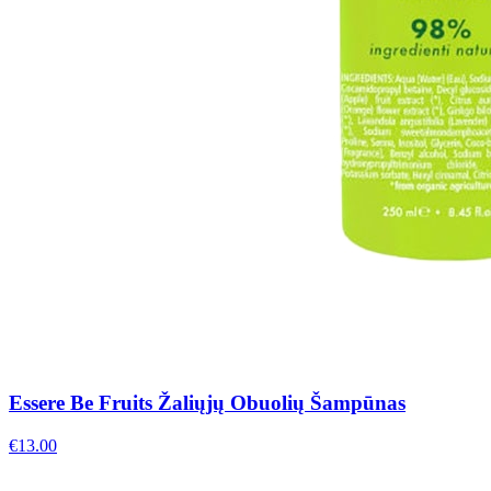
Essere Be Fruits Žaliųjų Obuolių Šampūnas
€
13.00