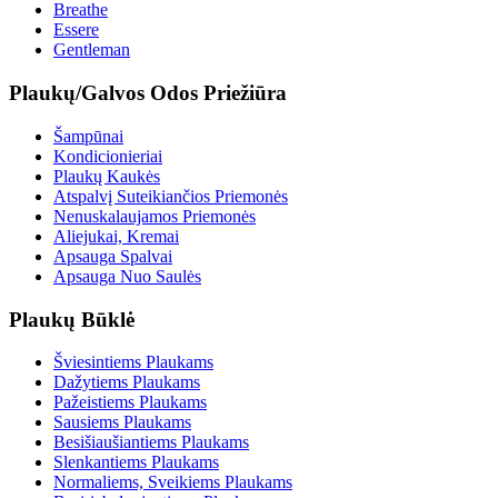
Breathe
Essere
Gentleman
Plaukų/Galvos Odos Priežiūra
Šampūnai
Kondicionieriai
Plaukų Kaukės
Atspalvį Suteikiančios Priemonės
Nenuskalaujamos Priemonės
Aliejukai, Kremai
Apsauga Spalvai
Apsauga Nuo Saulės
Plaukų Būklė
Šviesintiems Plaukams
Dažytiems Plaukams
Pažeistiems Plaukams
Sausiems Plaukams
Besišiaušiantiems Plaukams
Slenkantiems Plaukams
Normaliems, Sveikiems Plaukams