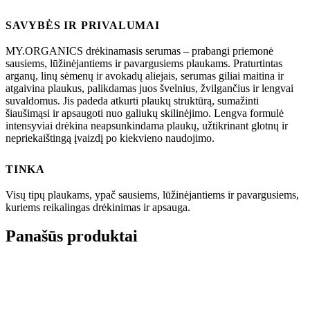
SAVYBĖS IR PRIVALUMAI
MY.ORGANICS drėkinamasis serumas – prabangi priemonė
sausiems, lūžinėjantiems ir pavargusiems plaukams. Praturtintas
arganų, linų sėmenų ir avokadų aliejais, serumas giliai maitina ir
atgaivina plaukus, palikdamas juos švelnius, žvilgančius ir lengvai
suvaldomus. Jis padeda atkurti plaukų struktūrą, sumažinti
šiaušimąsi ir apsaugoti nuo galiukų skilinėjimo. Lengva formulė
intensyviai drėkina neapsunkindama plaukų, užtikrinant glotnų ir
nepriekaištingą įvaizdį po kiekvieno naudojimo.
TINKA
Visų tipų plaukams, ypač sausiems, lūžinėjantiems ir pavargusiems,
kuriems reikalingas drėkinimas ir apsauga.
Panašūs produktai