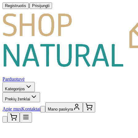
|
Registruotis
Prisijungti
Parduotuvė
Kategorijos
Prekių ženklai
Apie mus
Kontaktai
Mano paskyra