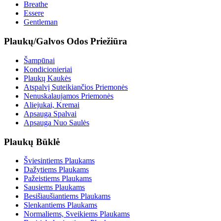
Breathe
Essere
Gentleman
Plaukų/Galvos Odos Priežiūra
Šampūnai
Kondicionieriai
Plaukų Kaukės
Atspalvį Suteikiančios Priemonės
Nenuskalaujamos Priemonės
Aliejukai, Kremai
Apsauga Spalvai
Apsauga Nuo Saulės
Plaukų Būklė
Šviesintiems Plaukams
Dažytiems Plaukams
Pažeistiems Plaukams
Sausiems Plaukams
Besišiaušiantiems Plaukams
Slenkantiems Plaukams
Normaliems, Sveikiems Plaukams