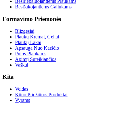
Besiriebaluojantiems Plaukams
Besišakojantiems Galiukams
Formavimo Priemonės
Blizgesiai
Plaukų Kremai, Geliai
Plaukų Lakai
Apsauga Nuo Karščio
Putos Plaukams
Apimtį Suteikiančios
Vaškai
Kita
Veidas
Kūno Priežiūros Produktai
Vyrams