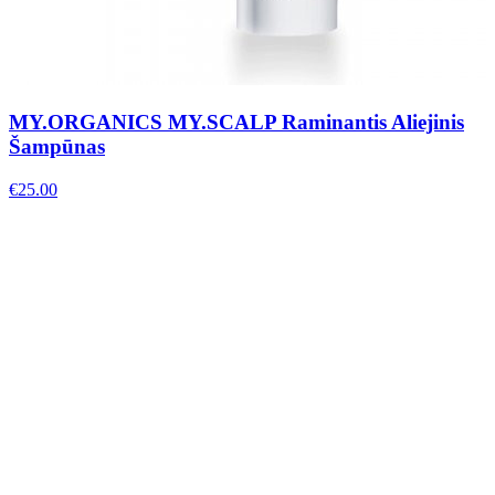
MY.ORGANICS MY.SCALP Raminantis Aliejinis
Šampūnas
€
25.00