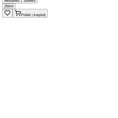
Nesutinku
Sutinku
250ml
Pridėti į krepšelį