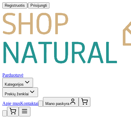
|
Registruotis
Prisijungti
Parduotuvė
Kategorijos
Prekių ženklai
Apie mus
Kontaktai
Mano paskyra