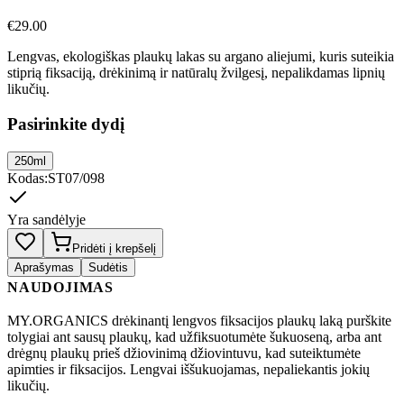
€
29.00
Lengvas, ekologiškas plaukų lakas su argano aliejumi, kuris suteikia
stiprią fiksaciją, drėkinimą ir natūralų žvilgesį, nepalikdamas lipnių
likučių.
Pasirinkite dydį
250ml
Kodas
:
ST07/098
Yra sandėlyje
Pridėti į krepšelį
Aprašymas
Sudėtis
NAUDOJIMAS
MY.ORGANICS drėkinantį lengvos fiksacijos plaukų laką purškite
tolygiai ant sausų plaukų, kad užfiksuotumėte šukuoseną, arba ant
drėgnų plaukų prieš džiovinimą džiovintuvu, kad suteiktumėte
apimties ir fiksacijos. Lengvai iššukuojamas, nepaliekantis jokių
likučių.