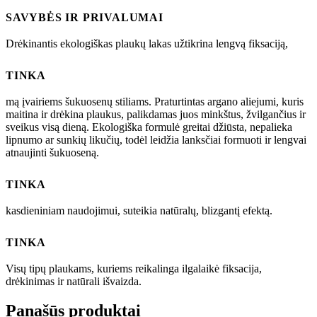
SAVYBĖS IR PRIVALUMAI
Drėkinantis ekologiškas plaukų lakas užtikrina lengvą fiksaciją,
TINKA
mą įvairiems šukuosenų stiliams. Praturtintas argano aliejumi, kuris
maitina ir drėkina plaukus, palikdamas juos minkštus, žvilgančius ir
sveikus visą dieną. Ekologiška formulė greitai džiūsta, nepalieka
lipnumo ar sunkių likučių, todėl leidžia lanksčiai formuoti ir lengvai
atnaujinti šukuoseną.
TINKA
kasdieniniam naudojimui, suteikia natūralų, blizgantį efektą.
TINKA
Visų tipų plaukams, kuriems reikalinga ilgalaikė fiksacija,
drėkinimas ir natūrali išvaizda.
Panašūs produktai