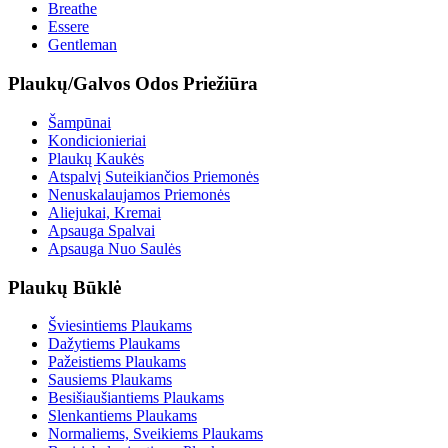
Breathe
Essere
Gentleman
Plaukų/Galvos Odos Priežiūra
Šampūnai
Kondicionieriai
Plaukų Kaukės
Atspalvį Suteikiančios Priemonės
Nenuskalaujamos Priemonės
Aliejukai, Kremai
Apsauga Spalvai
Apsauga Nuo Saulės
Plaukų Būklė
Šviesintiems Plaukams
Dažytiems Plaukams
Pažeistiems Plaukams
Sausiems Plaukams
Besišiaušiantiems Plaukams
Slenkantiems Plaukams
Normaliems, Sveikiems Plaukams