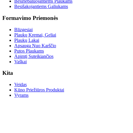
Besiriebaluojantiems Plaukams
Besišakojantiems Galiukams
Formavimo Priemonės
Blizgesiai
Plaukų Kremai, Geliai
Plaukų Lakai
Apsauga Nuo Karščio
Putos Plaukams
Apimtį Suteikiančios
Vaškai
Kita
Veidas
Kūno Priežiūros Produktai
Vyrams