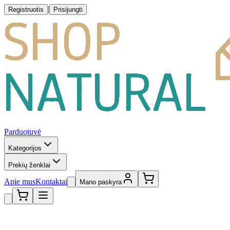
|
Registruotis
Prisijungti
Parduotuvė
Kategorijos
Prekių ženklai
Apie mus
Kontaktai
Mano paskyra