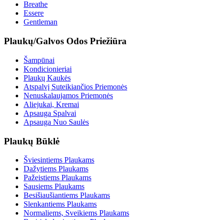
Breathe
Essere
Gentleman
Plaukų/Galvos Odos Priežiūra
Šampūnai
Kondicionieriai
Plaukų Kaukės
Atspalvį Suteikiančios Priemonės
Nenuskalaujamos Priemonės
Aliejukai, Kremai
Apsauga Spalvai
Apsauga Nuo Saulės
Plaukų Būklė
Šviesintiems Plaukams
Dažytiems Plaukams
Pažeistiems Plaukams
Sausiems Plaukams
Besišiaušiantiems Plaukams
Slenkantiems Plaukams
Normaliems, Sveikiems Plaukams