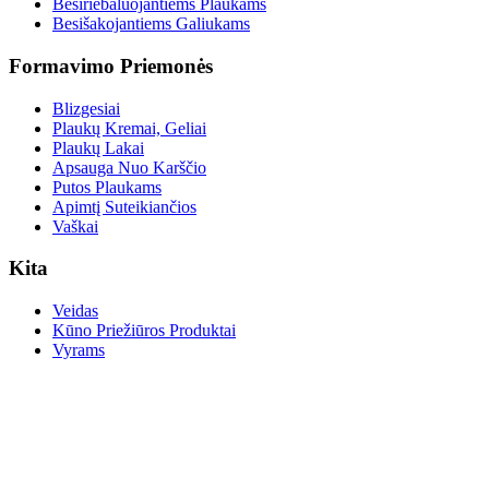
Besiriebaluojantiems Plaukams
Besišakojantiems Galiukams
Formavimo Priemonės
Blizgesiai
Plaukų Kremai, Geliai
Plaukų Lakai
Apsauga Nuo Karščio
Putos Plaukams
Apimtį Suteikiančios
Vaškai
Kita
Veidas
Kūno Priežiūros Produktai
Vyrams