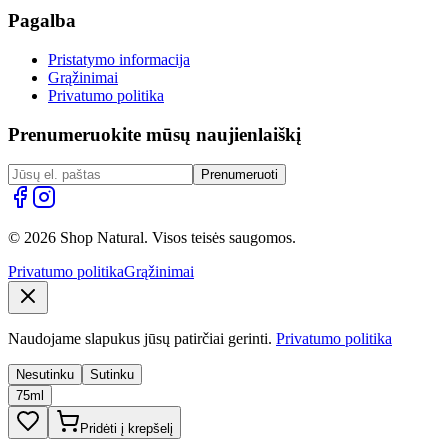
Pagalba
Pristatymo informacija
Grąžinimai
Privatumo politika
Prenumeruokite mūsų naujienlaiškį
Prenumeruoti
© 2026 Shop Natural. Visos teisės saugomos.
Privatumo politika
Grąžinimai
Naudojame slapukus jūsų patirčiai gerinti.
Privatumo politika
Nesutinku
Sutinku
75ml
Pridėti į krepšelį