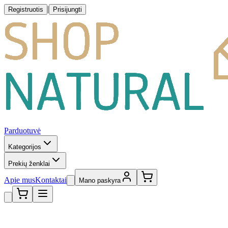
|
Registruotis
Prisijungti
Parduotuvė
Kategorijos
Prekių ženklai
Apie mus
Kontaktai
Mano paskyra