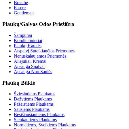
Breathe
Essere
Gentleman
Plaukų/Galvos Odos Priežiūra
Šampūnai
Kondicionieriai
Plaukų Kaukės
Atspalvį Suteikiančios Priemonės
Nenuskalaujamos Priemonės
Aliejukai, Kremai
Apsauga Spalvai
Apsauga Nuo Saulės
Plaukų Būklė
Šviesintiems Plaukams
Dažytiems Plaukams
Pažeistiems Plaukams
Sausiems Plaukams
Besišiaušiantiems Plaukams
Slenkantiems Plaukams
Normaliems, Sveikiems Plaukams