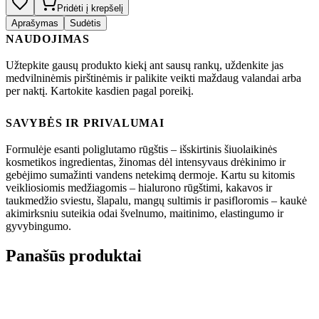
Pridėti į krepšelį
Aprašymas
Sudėtis
NAUDOJIMAS
Užtepkite gausų produkto kiekį ant sausų rankų, uždenkite jas
medvilninėmis pirštinėmis ir palikite veikti maždaug valandai arba
per naktį. Kartokite kasdien pagal poreikį.
SAVYBĖS IR PRIVALUMAI
Formulėje esanti poliglutamo rūgštis – išskirtinis šiuolaikinės
kosmetikos ingredientas, žinomas dėl intensyvaus drėkinimo ir
gebėjimo sumažinti vandens netekimą dermoje. Kartu su kitomis
veikliosiomis medžiagomis – hialurono rūgštimi, kakavos ir
taukmedžio sviestu, šlapalu, mangų sultimis ir pasifloromis – kaukė
akimirksniu suteikia odai švelnumo, maitinimo, elastingumo ir
gyvybingumo.
Panašūs produktai