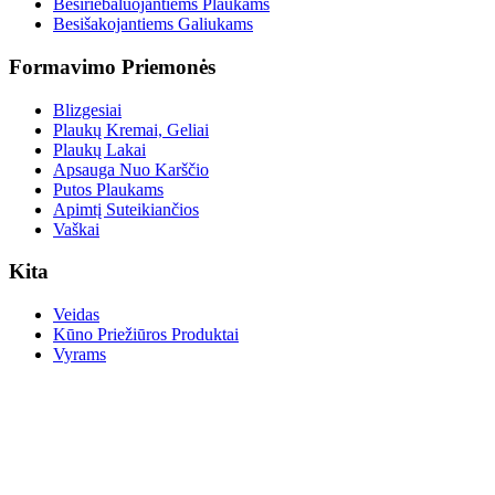
Besiriebaluojantiems Plaukams
Besišakojantiems Galiukams
Formavimo Priemonės
Blizgesiai
Plaukų Kremai, Geliai
Plaukų Lakai
Apsauga Nuo Karščio
Putos Plaukams
Apimtį Suteikiančios
Vaškai
Kita
Veidas
Kūno Priežiūros Produktai
Vyrams