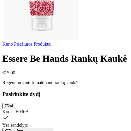
Kūno Priežiūros Produktai
Essere Be Hands Rankų Kaukė
€
15.00
Regeneruojanti ir maitinanti rankų kaukė.
Pasirinkite dydį
75ml
Kodas
:
E036A
Yra sandėlyje