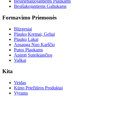
Besiriebaluojantiems Plaukams
Besišakojantiems Galiukams
Formavimo Priemonės
Blizgesiai
Plaukų Kremai, Geliai
Plaukų Lakai
Apsauga Nuo Karščio
Putos Plaukams
Apimtį Suteikiančios
Vaškai
Kita
Veidas
Kūno Priežiūros Produktai
Vyrams