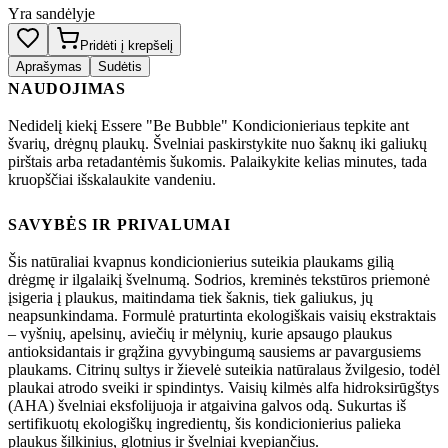
Yra sandėlyje
Pridėti į krepšelį
Aprašymas
Sudėtis
NAUDOJIMAS
Nedidelį kiekį Essere "Be Bubble" Kondicionieriaus tepkite ant
švarių, drėgnų plaukų. Švelniai paskirstykite nuo šaknų iki galiukų
pirštais arba retadantėmis šukomis. Palaikykite kelias minutes, tada
kruopščiai išskalaukite vandeniu.
SAVYBĖS IR PRIVALUMAI
Šis natūraliai kvapnus kondicionierius suteikia plaukams gilią
drėgmę ir ilgalaikį švelnumą. Sodrios, kreminės tekstūros priemonė
įsigeria į plaukus, maitindama tiek šaknis, tiek galiukus, jų
neapsunkindama. Formulė praturtinta ekologiškais vaisių ekstraktais
– vyšnių, apelsinų, aviečių ir mėlynių, kurie apsaugo plaukus
antioksidantais ir grąžina gyvybingumą sausiems ar pavargusiems
plaukams. Citrinų sultys ir žievelė suteikia natūralaus žvilgesio, todėl
plaukai atrodo sveiki ir spindintys. Vaisių kilmės alfa hidroksirūgštys
(AHA) švelniai eksfolijuoja ir atgaivina galvos odą. Sukurtas iš
sertifikuotų ekologiškų ingredientų, šis kondicionierius palieka
plaukus šilkinius, glotnius ir švelniai kvepiančius.