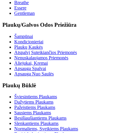
Breathe
Essere
Gentleman
Plaukų/Galvos Odos Priežiūra
Šampūnai
Kondicionieriai
Plaukų Kaukės
Atspalvį Suteikiančios Priemonės
Nenuskalaujamos Priemonės
Aliejukai, Kremai
Apsauga Spalvai
Apsauga Nuo Saulės
Plaukų Būklė
Šviesintiems Plaukams
Dažytiems Plaukams
Pažeistiems Plaukams
Sausiems Plaukams
Besišiaušiantiems Plaukams
Slenkantiems Plaukams
Normaliems, Sveikiems Plaukams