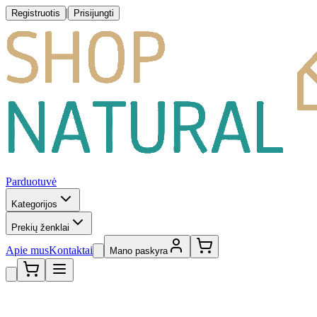
|
Registruotis
Prisijungti
Parduotuvė
Kategorijos
Prekių ženklai
Apie mus
Kontaktai
Mano paskyra