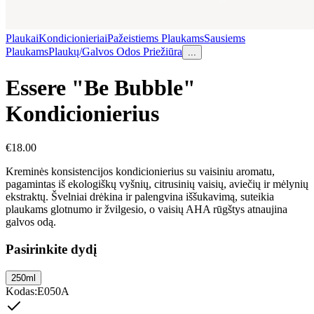
Plaukai
Kondicionieriai
Pažeistiems Plaukams
Sausiems
Plaukams
Plaukų/Galvos Odos Priežiūra
...
Essere "Be Bubble"
Kondicionierius
€
18.00
Kreminės konsistencijos kondicionierius su vaisiniu aromatu,
pagamintas iš ekologiškų vyšnių, citrusinių vaisių, aviečių ir mėlynių
ekstraktų. Švelniai drėkina ir palengvina iššukavimą, suteikia
plaukams glotnumo ir žvilgesio, o vaisių AHA rūgštys atnaujina
galvos odą.
Pasirinkite dydį
250ml
Kodas
:
E050A