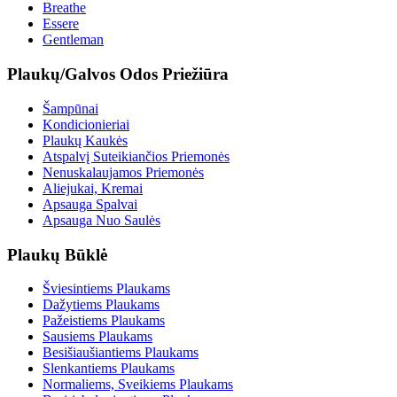
Breathe
Essere
Gentleman
Plaukų/Galvos Odos Priežiūra
Šampūnai
Kondicionieriai
Plaukų Kaukės
Atspalvį Suteikiančios Priemonės
Nenuskalaujamos Priemonės
Aliejukai, Kremai
Apsauga Spalvai
Apsauga Nuo Saulės
Plaukų Būklė
Šviesintiems Plaukams
Dažytiems Plaukams
Pažeistiems Plaukams
Sausiems Plaukams
Besišiaušiantiems Plaukams
Slenkantiems Plaukams
Normaliems, Sveikiems Plaukams