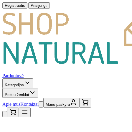
|
Registruotis
Prisijungti
Parduotuvė
Kategorijos
Prekių ženklai
Apie mus
Kontaktai
Mano paskyra