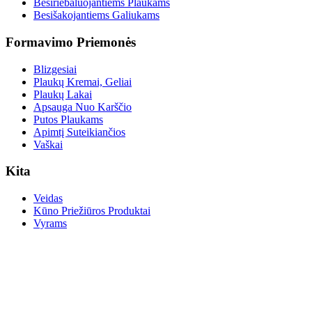
Besiriebaluojantiems Plaukams
Besišakojantiems Galiukams
Formavimo Priemonės
Blizgesiai
Plaukų Kremai, Geliai
Plaukų Lakai
Apsauga Nuo Karščio
Putos Plaukams
Apimtį Suteikiančios
Vaškai
Kita
Veidas
Kūno Priežiūros Produktai
Vyrams