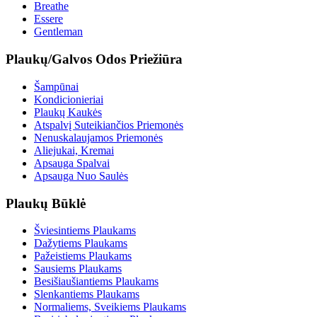
Breathe
Essere
Gentleman
Plaukų/Galvos Odos Priežiūra
Šampūnai
Kondicionieriai
Plaukų Kaukės
Atspalvį Suteikiančios Priemonės
Nenuskalaujamos Priemonės
Aliejukai, Kremai
Apsauga Spalvai
Apsauga Nuo Saulės
Plaukų Būklė
Šviesintiems Plaukams
Dažytiems Plaukams
Pažeistiems Plaukams
Sausiems Plaukams
Besišiaušiantiems Plaukams
Slenkantiems Plaukams
Normaliems, Sveikiems Plaukams