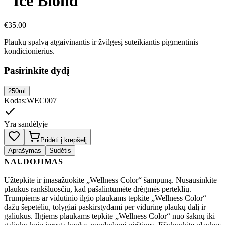
"Ice Blond"
€
35.00
Plaukų spalvą atgaivinantis ir žvilgesį suteikiantis pigmentinis
kondicionierius.
Pasirinkite dydį
250ml
Kodas
:
WEC007
Yra sandėlyje
Pridėti į krepšelį
Aprašymas
Sudėtis
NAUDOJIMAS
Užtepkite ir įmasažuokite „Wellness Color“ šampūną. Nusausinkite
plaukus rankšluosčiu, kad pašalintumėte drėgmės perteklių.
Trumpiems ar vidutinio ilgio plaukams tepkite „Wellness Color“
dažų šepetėliu, tolygiai paskirstydami per vidurinę plaukų dalį ir
galiukus. Ilgiems plaukams tepkite „Wellness Color“ nuo šaknų iki