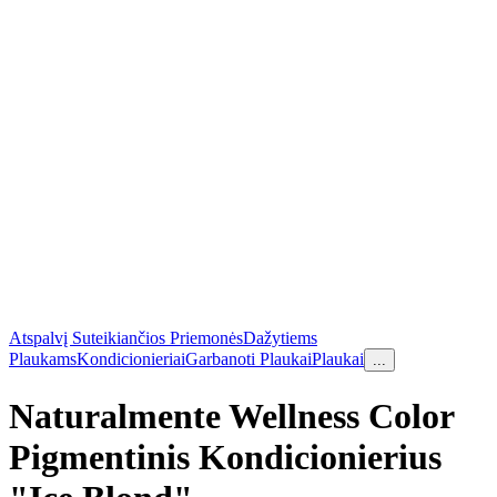
Atspalvį Suteikiančios Priemonės
Dažytiems
Plaukams
Kondicionieriai
Garbanoti Plaukai
Plaukai
...
Naturalmente Wellness Color
Pigmentinis Kondicionierius