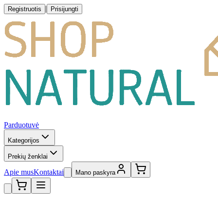
|
Registruotis
Prisijungti
Parduotuvė
Kategorijos
Prekių ženklai
Apie mus
Kontaktai
Mano paskyra