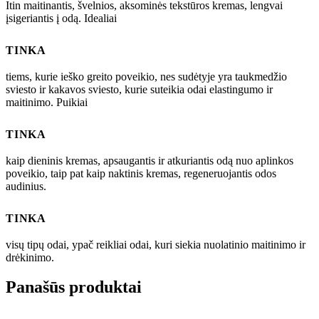
Itin maitinantis, švelnios, aksominės tekstūros kremas, lengvai
įsigeriantis į odą. Idealiai
TINKA
tiems, kurie ieško greito poveikio, nes sudėtyje yra taukmedžio
sviesto ir kakavos sviesto, kurie suteikia odai elastingumo ir
maitinimo. Puikiai
TINKA
kaip dieninis kremas, apsaugantis ir atkuriantis odą nuo aplinkos
poveikio, taip pat kaip naktinis kremas, regeneruojantis odos
audinius.
TINKA
visų tipų odai, ypač reikliai odai, kuri siekia nuolatinio maitinimo ir
drėkinimo.
Panašūs produktai