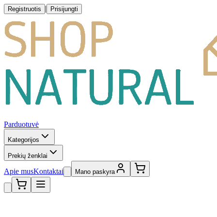
|
Registruotis
Prisijungti
Parduotuvė
Kategorijos
Prekių ženklai
Apie mus
Kontaktai
Mano paskyra