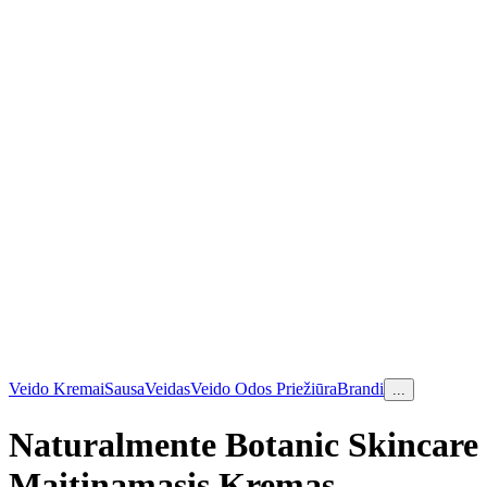
Veido Kremai
Sausa
Veidas
Veido Odos Priežiūra
Brandi
...
Naturalmente Botanic Skincare
Maitinamasis Kremas