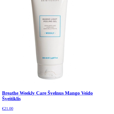
Breathe Weekly Care Švelnus Mango Veido
Šveitiklis
€
21.00