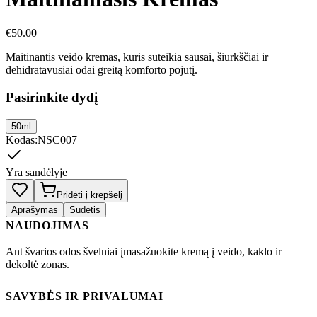
€
50.00
Maitinantis veido kremas, kuris suteikia sausai, šiurkščiai ir
dehidratavusiai odai greitą komforto pojūtį.
Pasirinkite dydį
50ml
Kodas
:
NSC007
Yra sandėlyje
Pridėti į krepšelį
Aprašymas
Sudėtis
NAUDOJIMAS
Ant švarios odos švelniai įmasažuokite kremą į veido, kaklo ir
dekoltė zonas.
SAVYBĖS IR PRIVALUMAI