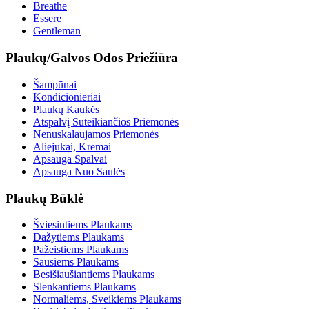
Breathe
Essere
Gentleman
Plaukų/Galvos Odos Priežiūra
Šampūnai
Kondicionieriai
Plaukų Kaukės
Atspalvį Suteikiančios Priemonės
Nenuskalaujamos Priemonės
Aliejukai, Kremai
Apsauga Spalvai
Apsauga Nuo Saulės
Plaukų Būklė
Šviesintiems Plaukams
Dažytiems Plaukams
Pažeistiems Plaukams
Sausiems Plaukams
Besišiaušiantiems Plaukams
Slenkantiems Plaukams
Normaliems, Sveikiems Plaukams