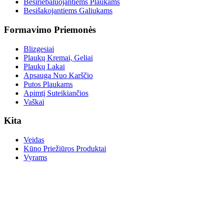
Besiriebaluojantiems Plaukams
Besišakojantiems Galiukams
Formavimo Priemonės
Blizgesiai
Plaukų Kremai, Geliai
Plaukų Lakai
Apsauga Nuo Karščio
Putos Plaukams
Apimtį Suteikiančios
Vaškai
Kita
Veidas
Kūno Priežiūros Produktai
Vyrams