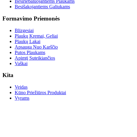
Besiriebaluojantiems Plaukams
Besišakojantiems Galiukams
Formavimo Priemonės
Blizgesiai
Plaukų Kremai, Geliai
Plaukų Lakai
Apsauga Nuo Karščio
Putos Plaukams
Apimtį Suteikiančios
Vaškai
Kita
Veidas
Kūno Priežiūros Produktai
Vyrams