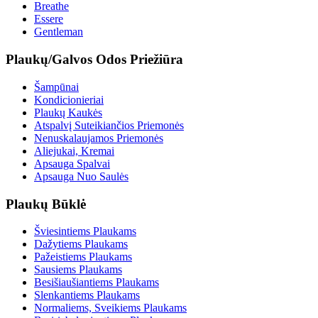
Breathe
Essere
Gentleman
Plaukų/Galvos Odos Priežiūra
Šampūnai
Kondicionieriai
Plaukų Kaukės
Atspalvį Suteikiančios Priemonės
Nenuskalaujamos Priemonės
Aliejukai, Kremai
Apsauga Spalvai
Apsauga Nuo Saulės
Plaukų Būklė
Šviesintiems Plaukams
Dažytiems Plaukams
Pažeistiems Plaukams
Sausiems Plaukams
Besišiaušiantiems Plaukams
Slenkantiems Plaukams
Normaliems, Sveikiems Plaukams