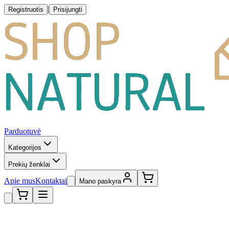
|
Registruotis
Prisijungti
Parduotuvė
Kategorijos
Prekių ženklai
Apie mus
Kontaktai
Mano paskyra