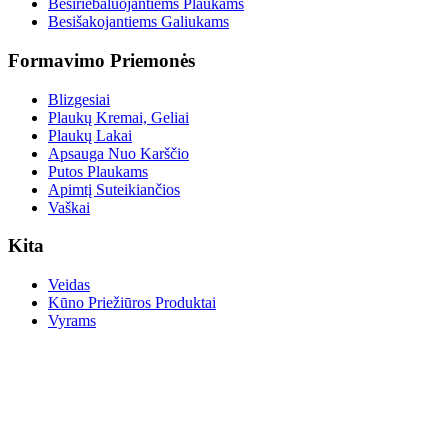
Besiriebaluojantiems Plaukams
Besišakojantiems Galiukams
Formavimo Priemonės
Blizgesiai
Plaukų Kremai, Geliai
Plaukų Lakai
Apsauga Nuo Karščio
Putos Plaukams
Apimtį Suteikiančios
Vaškai
Kita
Veidas
Kūno Priežiūros Produktai
Vyrams