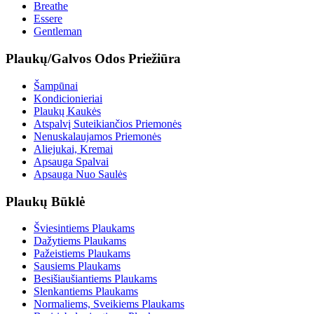
Breathe
Essere
Gentleman
Plaukų/Galvos Odos Priežiūra
Šampūnai
Kondicionieriai
Plaukų Kaukės
Atspalvį Suteikiančios Priemonės
Nenuskalaujamos Priemonės
Aliejukai, Kremai
Apsauga Spalvai
Apsauga Nuo Saulės
Plaukų Būklė
Šviesintiems Plaukams
Dažytiems Plaukams
Pažeistiems Plaukams
Sausiems Plaukams
Besišiaušiantiems Plaukams
Slenkantiems Plaukams
Normaliems, Sveikiems Plaukams