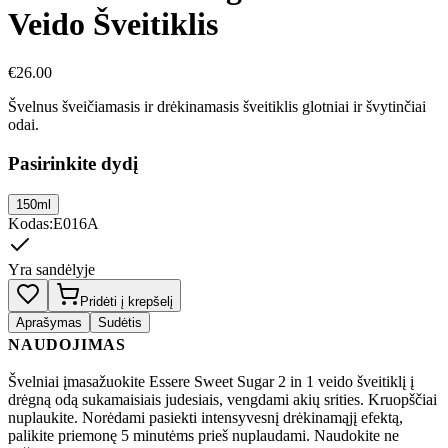
Veido Šveitiklis
€
26.00
Švelnus šveičiamasis ir drėkinamasis šveitiklis glotniai ir švytinčiai
odai.
Pasirinkite dydį
150ml
Kodas
:
E016A
Yra sandėlyje
Pridėti į krepšelį
Aprašymas
Sudėtis
NAUDOJIMAS
Švelniai įmasažuokite Essere Sweet Sugar 2 in 1 veido šveitiklį į
drėgną odą sukamaisiais judesiais, vengdami akių srities. Kruopščiai
nuplaukite. Norėdami pasiekti intensyvesnį drėkinamąjį efektą,
palikite priemonę 5 minutėms prieš nuplaudami. Naudokite ne