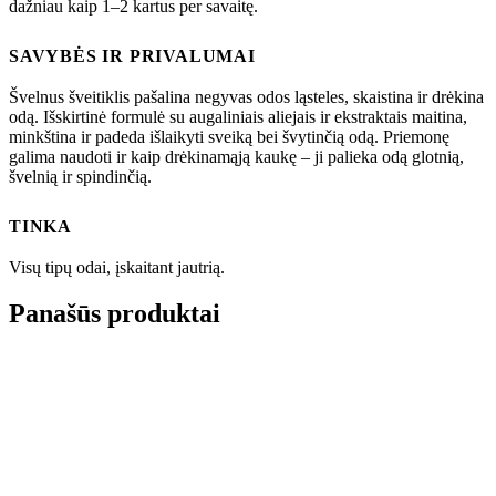
dažniau kaip 1–2 kartus per savaitę.
SAVYBĖS IR PRIVALUMAI
Švelnus šveitiklis pašalina negyvas odos ląsteles, skaistina ir drėkina
odą. Išskirtinė formulė su augaliniais aliejais ir ekstraktais maitina,
minkština ir padeda išlaikyti sveiką bei švytinčią odą. Priemonę
galima naudoti ir kaip drėkinamąją kaukę – ji palieka odą glotnią,
švelnią ir spindinčią.
TINKA
Visų tipų odai, įskaitant jautrią.
Panašūs produktai