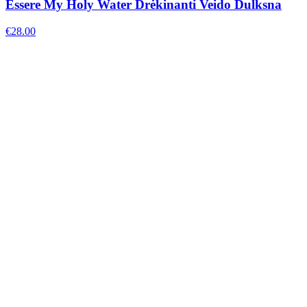
Essere My Holy Water Drėkinanti Veido Dulksna
€
28.00