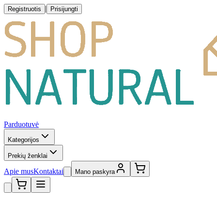
|
Registruotis
Prisijungti
Parduotuvė
Kategorijos
Prekių ženklai
Apie mus
Kontaktai
Mano paskyra