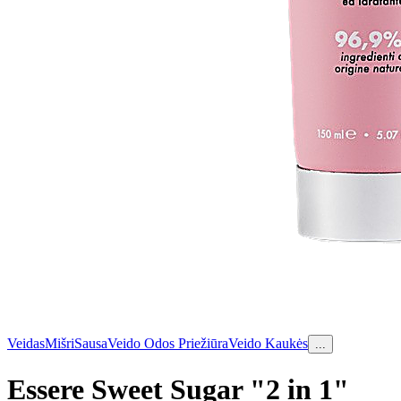
Veidas
Mišri
Sausa
Veido Odos Priežiūra
Veido Kaukės
...
Essere Sweet Sugar "2 in 1"