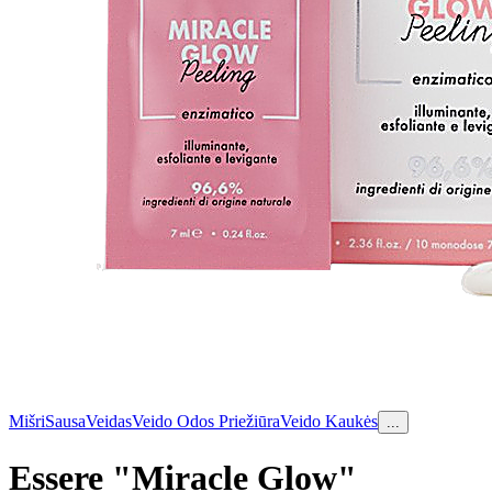
Mišri
Sausa
Veidas
Veido Odos Priežiūra
Veido Kaukės
...
Essere "Miracle Glow"