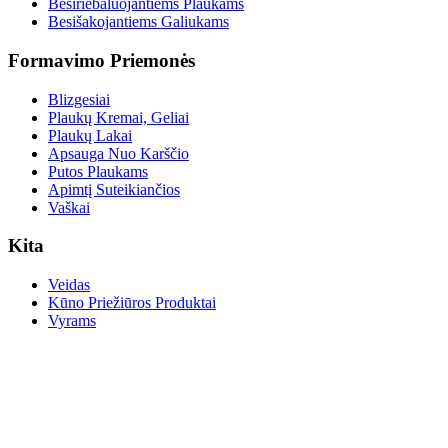
Besiriebaluojantiems Plaukams
Besišakojantiems Galiukams
Formavimo Priemonės
Blizgesiai
Plaukų Kremai, Geliai
Plaukų Lakai
Apsauga Nuo Karščio
Putos Plaukams
Apimtį Suteikiančios
Vaškai
Kita
Veidas
Kūno Priežiūros Produktai
Vyrams