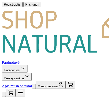
|
Registruotis
Prisijungti
Parduotuvė
Kategorijos
Prekių ženklai
Apie mus
Kontaktai
Mano paskyra