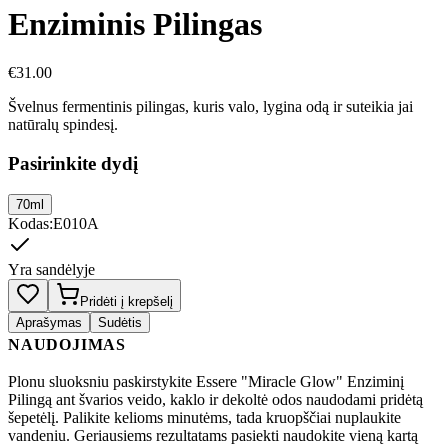
Enziminis Pilingas
€
31.00
Švelnus fermentinis pilingas, kuris valo, lygina odą ir suteikia jai
natūralų spindesį.
Pasirinkite dydį
70ml
Kodas
:
E010A
Yra sandėlyje
Pridėti į krepšelį
Aprašymas
Sudėtis
NAUDOJIMAS
Plonu sluoksniu paskirstykite Essere "Miracle Glow" Enziminį
Pilingą ant švarios veido, kaklo ir dekoltė odos naudodami pridėtą
šepetėlį. Palikite kelioms minutėms, tada kruopščiai nuplaukite
vandeniu. Geriausiems rezultatams pasiekti naudokite vieną kartą