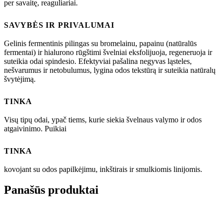
per savaitę, reaguliariai.
SAVYBĖS IR PRIVALUMAI
Gelinis fermentinis pilingas su bromelainu, papainu (natūralūs
fermentai) ir hialurono rūgštimi švelniai eksfolijuoja, regeneruoja ir
suteikia odai spindesio. Efektyviai pašalina negyvas ląsteles,
nešvarumus ir netobulumus, lygina odos tekstūrą ir suteikia natūralų
švytėjimą.
TINKA
Visų tipų odai, ypač tiems, kurie siekia švelnaus valymo ir odos
atgaivinimo. Puikiai
TINKA
kovojant su odos papilkėjimu, inkštirais ir smulkiomis linijomis.
Panašūs produktai