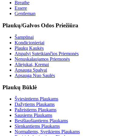
Breathe
Essere
Gentleman
Plaukų/Galvos Odos Priežiūra
Šampūnai
Kondicionieriai
Plaukų Kaukės
Atspalvį Suteikiančios Priemonės
Nenuskalaujamos Priemonės
Aliejukai, Kremai
Apsauga Spalvai
Apsauga Nuo Saulės
Plaukų Būklė
Šviesintiems Plaukams
Dažytiems Plaukams
Pažeistiems Plaukams
Sausiems Plaukams
Besišiaušiantiems Plaukams
Slenkantiems Plaukams
Normaliems, Sveikiems Plaukams