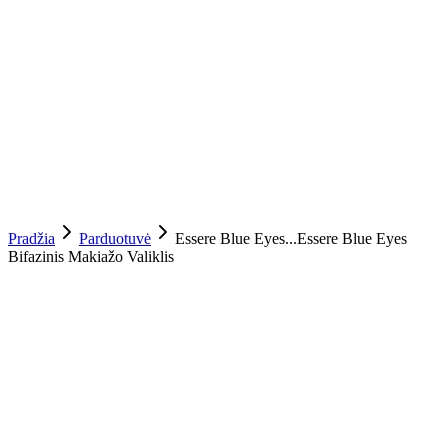
Pradžia
Parduotuvė
Essere Blue Eyes...
Essere Blue Eyes
Bifazinis Makiažo Valiklis