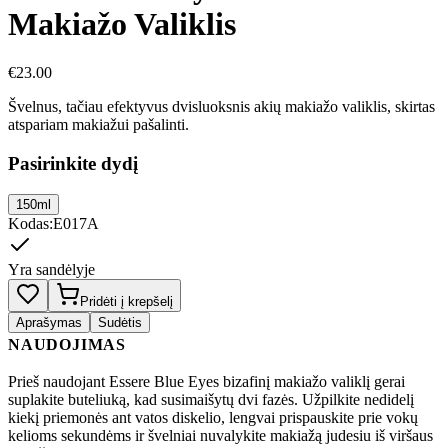
Makiažo Valiklis
€
23.00
Švelnus, tačiau efektyvus dvisluoksnis akių makiažo valiklis, skirtas
atspariam makiažui pašalinti.
Pasirinkite dydį
150ml
Kodas
:
E017A
Yra sandėlyje
Pridėti į krepšelį
Aprašymas
Sudėtis
NAUDOJIMAS
Prieš naudojant Essere Blue Eyes bizafinį makiažo valiklį gerai
suplakite buteliuką, kad susimaišytų dvi fazės. Užpilkite nedidelį
kiekį priemonės ant vatos diskelio, lengvai prispauskite prie vokų
kelioms sekundėms ir švelniai nuvalykite makiažą judesiu iš viršaus