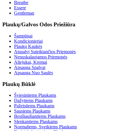
Breathe
Essere
Gentleman
Plaukų/Galvos Odos Priežiūra
Šampūnai
Kondicionieriai
Plaukų Kaukės
Atspalvį Suteikiančios Priemonės
Nenuskalaujamos Priemonės
Aliejukai, Kremai
Apsauga Spalvai
Apsauga Nuo Saulės
Plaukų Būklė
Šviesintiems Plaukams
Dažytiems Plaukams
Pažeistiems Plaukams
Sausiems Plaukams
Besišiaušiantiems Plaukams
Slenkantiems Plaukams
Normaliems, Sveikiems Plaukams