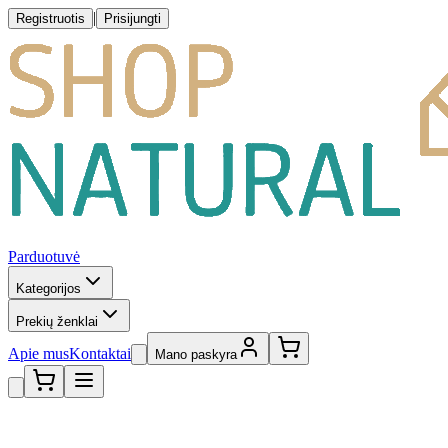
|
Registruotis
Prisijungti
Parduotuvė
Kategorijos
Prekių ženklai
Apie mus
Kontaktai
Mano paskyra