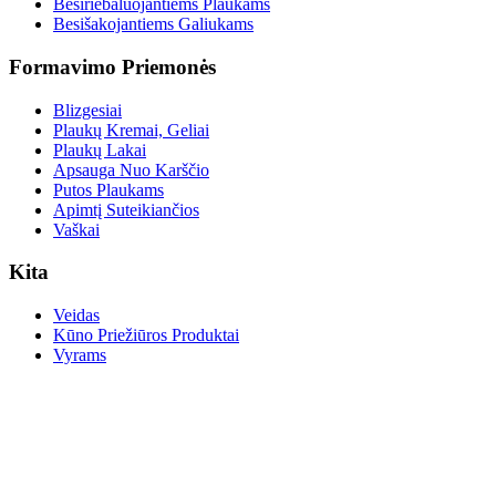
Besiriebaluojantiems Plaukams
Besišakojantiems Galiukams
Formavimo Priemonės
Blizgesiai
Plaukų Kremai, Geliai
Plaukų Lakai
Apsauga Nuo Karščio
Putos Plaukams
Apimtį Suteikiančios
Vaškai
Kita
Veidas
Kūno Priežiūros Produktai
Vyrams