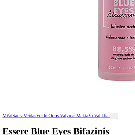
Mišri
Sausa
Veidas
Veido Odos Valymas
Makiažo Valikliai
...
Essere Blue Eyes Bifazinis