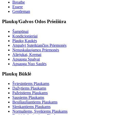
Breathe
Essere
Gentleman
Plaukų/Galvos Odos Priežiūra
Šampūnai
Kondicionieriai
Plaukų Kaukės
Atspalvį Suteikiančios Priemonės
Nenuskalaujamos Priemonės
Aliejukai, Kremai
Apsauga Spalvai
Apsauga Nuo Saulės
Plaukų Būklė
Šviesintiems Plaukams
Dažytiems Plaukams
Pažeistiems Plaukams
Sausiems Plaukams
Besišiaušiantiems Plaukams
Slenkantiems Plaukams
Normaliems, Sveikiems Plaukams