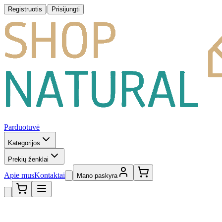
|
Registruotis
Prisijungti
Parduotuvė
Kategorijos
Prekių ženklai
Apie mus
Kontaktai
Mano paskyra