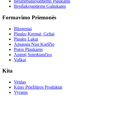
Besiriebaluojantiems Plaukams
Besišakojantiems Galiukams
Formavimo Priemonės
Blizgesiai
Plaukų Kremai, Geliai
Plaukų Lakai
Apsauga Nuo Karščio
Putos Plaukams
Apimtį Suteikiančios
Vaškai
Kita
Veidas
Kūno Priežiūros Produktai
Vyrams